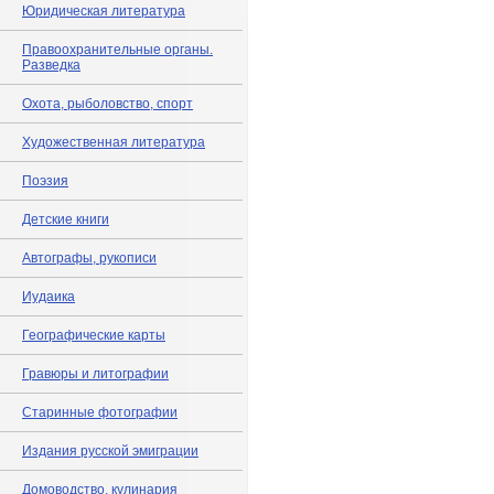
Юридическая литература
Правоохранительные органы.
Разведка
Охота, рыболовство, спорт
Художественная литература
Поэзия
Детские книги
Автографы, рукописи
Иудаика
Географические карты
Гравюры и литографии
Старинные фотографии
Издания русской эмиграции
Домоводство, кулинария