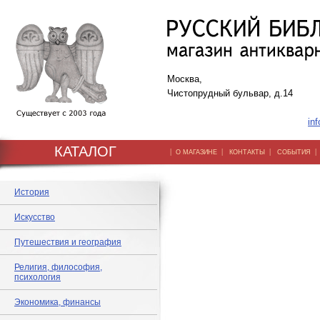
Москва,
Чистопрудный бульвар, д.14
inf
КАТАЛОГ
|
|
|
О МАГАЗИНЕ
КОНТАКТЫ
СОБЫТИЯ
История
Искусство
Путешествия и география
Религия, философия,
психология
Экономика, финансы