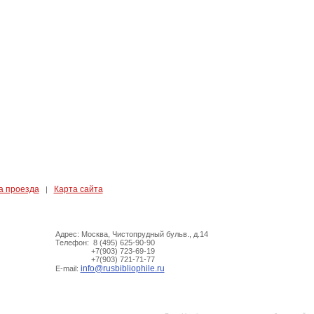
а проезда
Карта сайта
|
Адрес: Москва, Чистопрудный бульв., д.14
Телефон: 8 (495) 625-90-90
+7(903) 723-69-19
+7(903) 721-71-77
info@rusbibliophile.ru
E-mail: