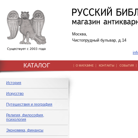
Москва,
Чистопрудный бульвар, д.14
inf
КАТАЛОГ
|
|
|
О МАГАЗИНЕ
КОНТАКТЫ
СОБЫТИЯ
История
Искусство
Путешествия и география
Религия, философия,
психология
Экономика, финансы