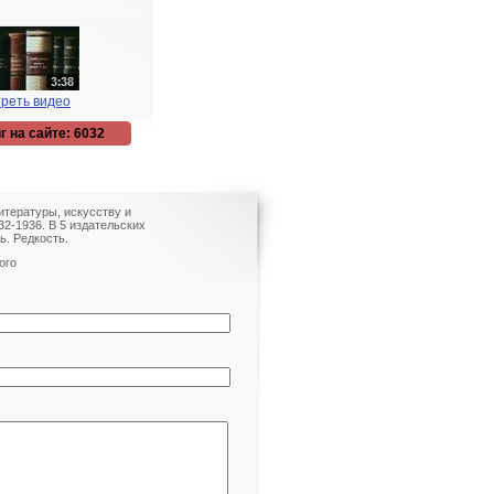
реть видео
г на сайте: 6032
итературы, искусству и
932-1936. В 5 издательских
ь. Редкость.
ого