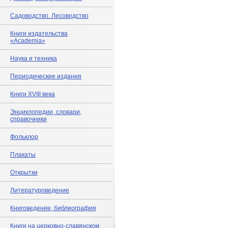
Садоводство. Лесоводство
Книги издательства
«Academia»
Наука и техника
Периодические издания
Книги XVIII века
Энциклопедии, словари,
справочники
Фольклор
Плакаты
Открытки
Литературоведение
Книговедение, библиография
Книги на церковно-славянском