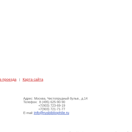
а проезда
Карта сайта
|
Адрес: Москва, Чистопрудный бульв., д.14
Телефон: 8 (495) 625-90-90
+7(903) 723-69-19
+7(903) 721-71-77
info@rusbibliophile.ru
E-mail: