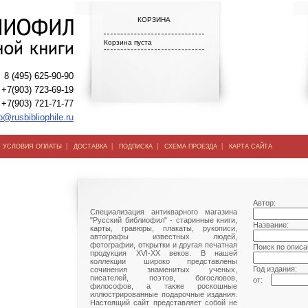
КОРЗИНА
Корзина пуста
8 (495) 625-90-90
+7(903) 723-69-19
+7(903) 721-71-77
o@rusbibliophile.ru
|
|
|
|
|
УСЛОВИЯ ОПЛАТЫ
ДОСТАВКА
ПОДПИСКА
СХЕМА ПРОЕЗДА
КАРТА САЙТА
Автор:
Специализация антикварного магазина
"Русский библиофил" - старинные книги,
Название:
карты, гравюры, плакаты, рукописи,
автографы известных людей,
фотографии, открытки и другая печатная
Поиск по описа
продукция XVI-XX веков. В нашей
коллекции широко представлены
Год издания:
сочинения знаменитых ученых,
писателей, поэтов, богословов,
от:
философов, а также роскошные
иллюстрированные подарочные издания.
Настоящий сайт представляет собой не