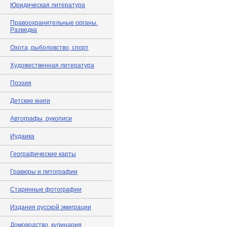
Юридическая литература
Правоохранительные органы.
Разведка
Охота, рыболовство, спорт
Художественная литература
Поэзия
Детские книги
Автографы, рукописи
Иудаика
Географические карты
Гравюры и литографии
Старинные фотографии
Издания русской эмиграции
Домоводство, кулинария