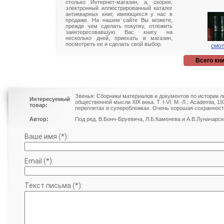
столько Интернет-магазин, а, скорее,
электронный иллюстрированный каталог
антикварных книг, имеющихся у нас в
продаже. На нашем сайте Вы можете,
прежде чем сделать покупку, отложить
заинтересовавшую Вас книгу на
несколько дней, приехать в магазин,
посмотреть ее и сделать свой выбор.
смот
Всего кни
Звенья: Сборники материалов и документов по истории л
Интересуемый
общественной мысли XIX века. Т. I-VI. М.-Л.: Academia, 1
товар:
переплетах и суперобложках. Очень хорошая сохранност
Автор:
Под ред. В.Бонч-Бруевича, Л.Б.Каменева и А.В.Луначарск
Ваше имя (*):
Email (*):
Текст письма (*):