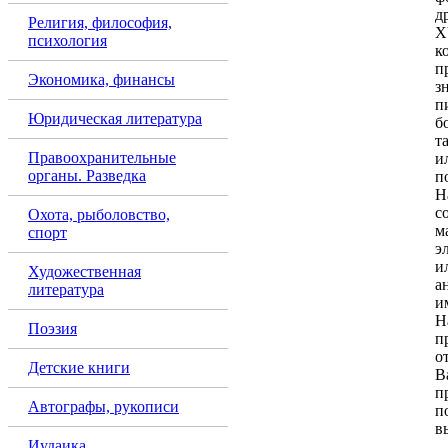
д
Религия, философия,
X
психология
п
Экономика, финансы
з
п
Юридическая литература
б
Правоохранительные
и
органы. Разведка
п
Н
с
Охота, рыболовство,
м
спорт
э
и
Художественная
а
литература
и
Н
Поэзия
п
о
Детские книги
В
п
Автографы, рукописи
п
в
Иудаика