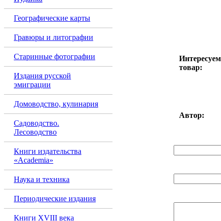
Географические карты
Гравюры и литографии
Старинные фотографии
Интересуе
товар:
Издания русской
эмиграции
Домоводство, кулинария
Автор:
Садоводство.
Лесоводство
Ваше имя (*):
Книги издательства
«Academia»
Email (*):
Наука и техника
Текст письма (
Периодические издания
Книги XVIII века