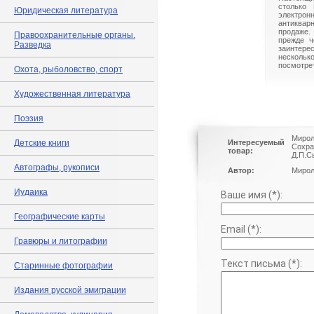
столько 
Юридическая литература
электрон
антиквар
продаже.
Правоохранительные органы.
прежде ч
Разведка
заинте
нескольк
посмотрет
Охота, рыболовство, спорт
Художественная литература
Поэзия
Мирол
Детские книги
Интересуемый
Сохра
товар:
Д.П.С
Автографы, рукописи
Автор:
Мирол
Иудаика
Ваше имя (*):
Географические карты
Email (*):
Гравюры и литографии
Текст письма (*):
Старинные фотографии
Издания русской эмиграции