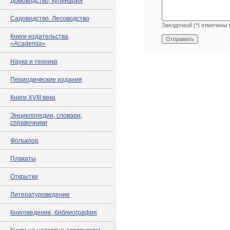
Домоводство, кулинария
Садоводство. Лесоводство
Звездочкой (*) отмечены 
Книги издательства
«Academia»
Наука и техника
Периодические издания
Книги XVIII века
Энциклопедии, словари,
справочники
Фольклор
Плакаты
Открытки
Литературоведение
Книговедение, библиография