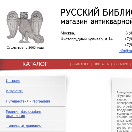
Москва,
8 (
Чистопрудный бульвар, д.14
+7(9
+7(9
info@ru
КАТАЛОГ
|
|
|
О МАГАЗИНЕ
КОНТАКТЫ
СОБЫТИЯ
История
Искусство
Специали
"Русский 
карты, г
Путешествия и география
автогр
фотографи
продукц
Религия, философия,
коллек
психология
сочине
писател
филосо
Экономика, финансы
иллюстри
Настоящи