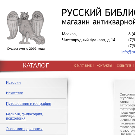
Москва,
8 (
Чистопрудный бульвар, д.14
+7(9
+7(9
info@ru
КАТАЛОГ
|
|
|
О МАГАЗИНЕ
КОНТАКТЫ
СОБЫТИЯ
История
Искусство
Специали
"Русский 
карты, г
Путешествия и география
автогр
фотографи
продукц
Религия, философия,
коллек
психология
сочине
писател
филосо
Экономика, финансы
иллюстри
Настоящи