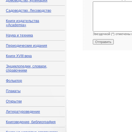
Домоводство, кулинария
Садоводство. Лесоводство
Книги издательства
«Academia»
Звездочкой (*) отмечены 
Наука и техника
Периодические издания
Книги XVIII века
Энциклопедии, словари,
справочники
Фольклор
Плакаты
Открытки
Литературоведение
Книговедение, библиография