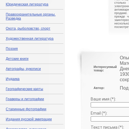
столько 
Юридическая литература
электрон
антиквар
продаже.
Правоохранительные органы.
прежде ч
Разведка
заинте
нескольк
посмотрет
Охота, рыболовство, спорт
Художественная литература
Поэзия
Опы
Детские книги
Мат
Интересуемый
Днеп
Автографы, рукописи
товар:
193
Иудаика
сох
Под
Автор:
Географические карты
Ваше имя (*):
Гравюры и литографии
Старинные фотографии
Email (*):
Издания русской эмиграции
Текст письма (*):