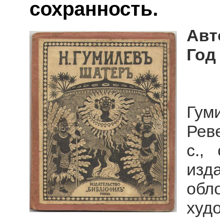
сохранность.
Авт
Год
Гум
Реве
с.,
изд
об
ху