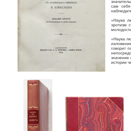
значитель
сам себя
наблюдате
«Наука л
эротизм с
молодости
«Наука лю
изложение
говорит п
непосред
значение 
истории ч