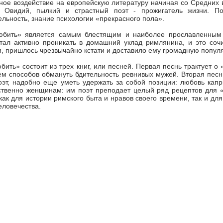
ное воздействие на европейскую литературу начиная со Средних 
 Овидий, пылкий и страстный поэт - прожигатель жизни. Поэ
льность, знание психологии «прекрасного пола».
юбить» является самым блестящим и наиболее прославленным 
тал активно проникать в домашний уклад римлянина, и это соч
, пришлось чрезвычайно кстати и доставило ему громадную попул
бить» состоит из трех книг, или песней. Первая песнь трактует 
м способов обмануть бдительность ревнивых мужей. Вторая песн
оэт, надобно еще уметь удержать за собой позиции: любовь кап
ственно женщинам: им поэт преподает целый ряд рецептов для 
как для истории римского быта и нравов своего времени, так и дл
еловечества.