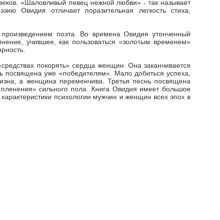
веков. «Шаловливый певец нежной любви» - так называет
зию Овидия отличает поразительная легкость стиха,
произведением поэта. Во времена Овидия утонченный
инение, учившее, как пользоваться «золотым временем»
ярность.
о «средствах покорять» сердца женщин. Она заканчивается
ь посвящена уже «победителям». Мало добиться успеха,
ризна, а женщина переменчива. Третья песнь посвящена
«пленения» сильного пола. Книга Овидия имеет большое
я характеристики психологии мужчин и женщин всех эпох в