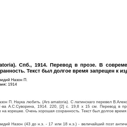
toria). Спб., 1914. Перевод в прозе. В совр
ранность. Текст был долгое время запрещен к из
идий Назон П.
ния:
1914
зон П. Наука любить. (Ars amatoria). С латинскаго перевел В.Алек
-ва А.С.Суворина, 1914. 220, [2] с. 19,8 х 15 см. Перевод в 
 на корешке. Очень хорошая сохранность. Текст был долгое время
идий Назон (43 до н.э. - 17 или 18 н.э.) - величайший поэт ант