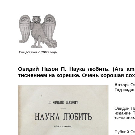
Овидий Назон П. Наука любить. (Ars ama
тиснением на корешке. Очень хорошая сох
Автор:
Ов
Год изда
Овидий На
издание Т
тиснением
Публий Ов