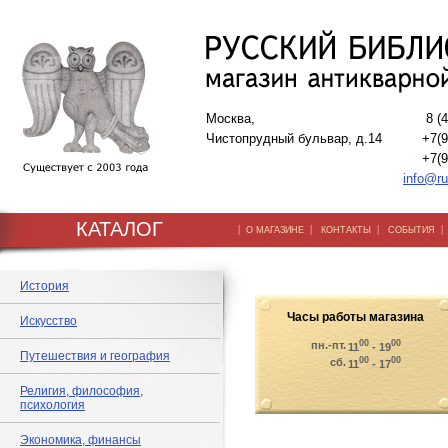
Москва,
8 (
Чистопрудный бульвар, д.14
+7(9
+7(9
info@ru
КАТАЛОГ
|
|
|
О МАГАЗИНЕ
КОНТАКТЫ
СОБЫТИЯ
История
Часы работы магазина
Искусство
00
00
пн.-пт.
11
- 19
Путешествия и география
00
00
сб.
11
- 17
Религия, философия,
психология
Экономика, финансы