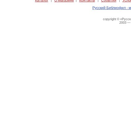
Каталог
О Магазине
Контакты
События
Усло
|
|
|
|
Русский Библиофил - м
copyright © «Русс
2003 —