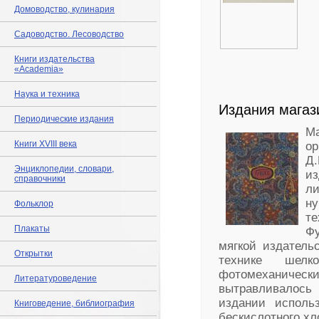
Домоводство, кулинария
Садоводство. Лесоводство
Книги издательства
«Academia»
Наука и техника
Издания магаз
Периодические издания
Ма
Книги XVIII века
ор
Д
Энциклопедии, словари,
из
справочники
л
н
Фольклор
те
Плакаты
Фу
мягкой издатель
Открытки
технике шелк
фотомеханичес
Литературоведение
вытравливалось 
издании использ
Книговедение, библиография
бескислотного хл