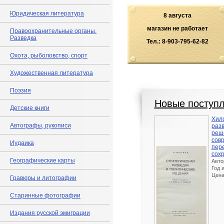
Юридическая литература
8 августа
магазин не работает
Правоохранительные органы.
Разведка
Тел.: 8-903-795-62-82
Охота, рыболовство, спорт
Художественная литература
Поэзия
Новые поступ
Детские книги
Хилс
Автографы, рукописи
разв
реше
сов
Иудаика
пер
сохр
Географические карты
Авто
Год 
Цен
Гравюры и литографии
Старинные фотографии
Издания русской эмиграции