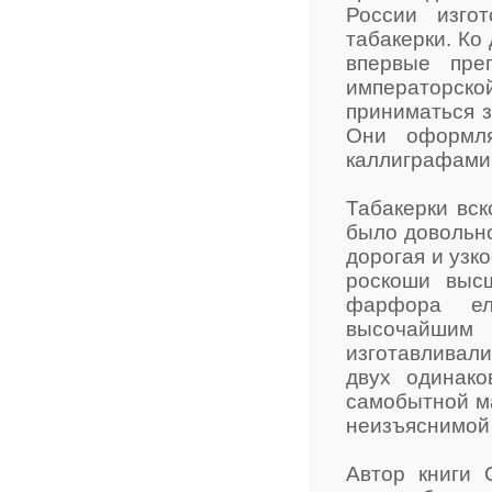
России изго
табакерки. Ко
впервые пре
императорской
приниматься з
Они оформля
каллиграфами
Табакерки вск
было довольно
дорогая и узк
роскоши высш
фарфора ел
высочайшим 
изготавливали
двух одинак
самобытной м
неизъяснимой 
Автор книги 