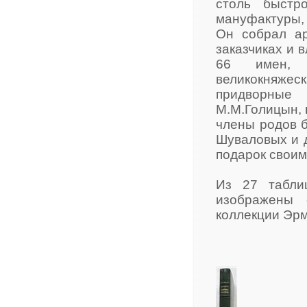
столь быстр
мануфактуры, 
Он собрал ар
заказчиках и 
66 имен, 
великокняжеск
придворные 
М.М.Голицын, г
члены родов 
Шуваловых и д
подарок своим
Из 27 табли
изображены 
коллекции Эрм