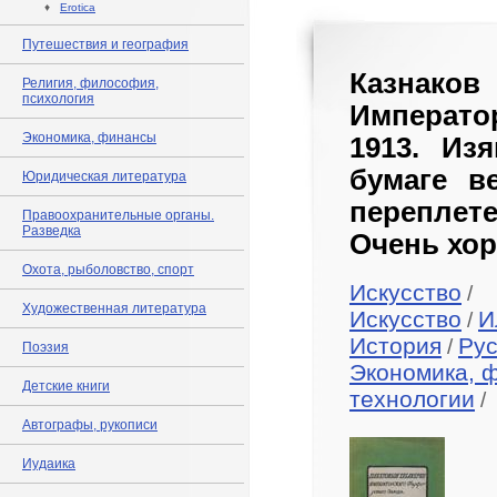
♦
Erotica
Путешествия и география
Казнако
Религия, философия,
психология
Императо
Экономика, финансы
1913. Из
бумаге в
Юридическая литература
переплете
Правоохранительные органы.
Разведка
Очень хор
Охота, рыболовство, спорт
Искусство
/
Художественная литература
Искусство
И
/
История
Рус
/
Поэзия
Экономика, 
Детские книги
технологии
/
Автографы, рукописи
Иудаика