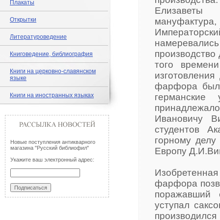
Плакаты
Елизаветы
Открытки
мануфактура
Императорск
Литературоведение
намеревалис
производство 
Книговедение, библиография
того времен
Книги на церковно-славянском
изготовления 
языке
фарфора был 
Книги на иностранных языках
германские 
принадлежа
Ивановичу В
студентов А
горному делу
Новые поступления антикварного
магазина "Русский библиофил"
Европу Д.И.Ви
Укажите ваш электронный адрес:
Изобретенна
фарфора позво
поражавший 
уступал саксо
производился