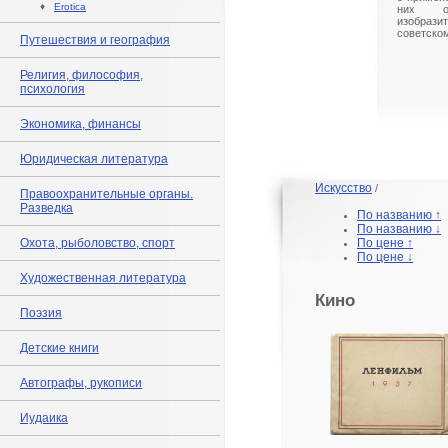
♦
Erotica
них о
изобрази
советско
Путешествия и география
Религия, философия,
психология
Экономика, финансы
Юридическая литература
Искусство
/
Правоохранительные органы.
Разведка
По названию ↑
По названию ↓
Охота, рыболовство, спорт
По цене ↑
По цене ↓
Художественная литература
Кино
Поэзия
Детские книги
Автографы, рукописи
Иудаика