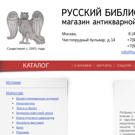
Москва,
8 (
Чистопрудный бульвар, д.14
+7(9
+7(9
info@ru
КАТАЛОГ
|
|
|
О МАГАЗИНЕ
КОНТАКТЫ
СОБЫТИЯ
История
Искусство
♦
Иллюстрированные издания
♦
Архитектура
♦
Театр и балет
Рубрика 
♦
Издания советской эпохи
книгам о 
♦
Книги русского авангарда
и зарубе
♦
Каталоги выставок
нашумев
начале 3
♦
Кино
оформлен
♦
Реклама
с примен