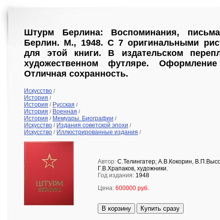
Штурм Берлина: Воспоминания, письма
Берлин. М., 1948. С 7 оригинальными ри
для этой книги. В издательском переп
художественном футляре. Оформление 
Отличная сохранность.
Искусство
/
История
/
История
Русская
/
/
История
Военная
/
/
История
Мемуары. Биографии
/
/
Искусство
Издания советской эпохи
/
/
Искусство
Иллюстрированные издания
/
/
Автор:
С.Телингатер; А.В.Кокорин, В.П.Выс
Г.В.Храпаков, художники.
Год издания:
1948
Цена:
600000 руб.
В корзину
Купить сразу