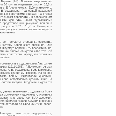
Берлин. [М.]: Военное издательство
 и 20 илл. на отдельных листах. 25,8 х
ве Е.Грерасимова, Е.Долматовского,
я Е.Герасимова. Под общей редакцией
ланные советскими воинами на стенах
ательском переплете и в современном
ными для этой книги художниками
 7 представленных рисунков вошли в
рисунков: 27,2 х 18,7 см. Размеры в
енные рисунки имеют коллекционную и
аключением.
ы ее – солдаты, старшины, сержанты,
 картину Берлинского сражения. Они
ал, штурмуя Берлин. Эти воспоминания,
ги как живые свидетельства тех, кто
армии советского народа, как скромный
й войны.
 в соавторстве художниками Анатолием
им (1911-1983). А.В.Кокорин учился
Моора, С.В.Герасимова, П.Я.Павлинова.
ожником студии им. Грекова. На основе
теме войны: «Фронтовой дневник»,
л себя оформлению детских книг. За
 Золотой медали Академии художеств
т, ученик знаменитого художника Ильи
ва московских художников», участника
ковых мастеров, как В.А.Фаворский,
нижной иллюстрации. Служил в составе
путешествовал по Средней Азии, Корее,
к».
«Немецкие танкисты не выдерживают»,