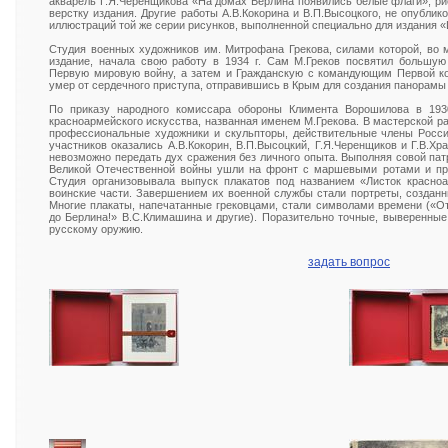
акварель Г.Я.Черенщикова «На домах Берлина появились белые флаги», ри
верстку издания. Другие работы А.В.Кокорина и В.П.Высоцкого, не опублик
иллюстраций той же серии рисунков, выполненной специально для издания 
Студия военных художников им. Митрофана Грекова, силами которой, во 
издание, начала свою работу в 1934 г. Сам М.Греков посвятил большую
Первую мировую войну, а затем и Гражданскую с командующим Первой 
умер от сердечного приступа, отправившись в Крым для создания панорамы
По приказу народного комиссара обороны Климента Ворошилова в 1930
красноармейского искусства, названная именем М.Грекова. В мастерской раб
профессиональные художники и скульпторы, действительные члены Росси
участников оказались А.В.Кокорин, В.П.Высоцкий, Г.Я.Черенщиков и Г.В.Хр
невозможно передать дух сражения без личного опыта. Выполняя совой патр
Великой Отечественной войны ушли на фронт с маршевыми ротами и про
Студия организовывала выпуск плакатов под названием «Листок красно
воинские части. Завершением их военной службы стали портреты, созданн
Многие плакаты, напечатанные грековцами, стали символами времени («О
до Берлина!» В.С.Климашина и другие). Поразительно точные, выверенны
русскому оружию.
задать вопрос