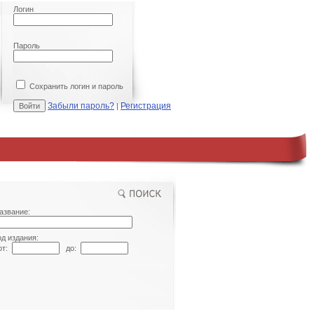
Логин
Пароль
Сохранить логин и пароль
Забыли пароль?
Регистрация
|
азвание:
од издания:
т:
до: