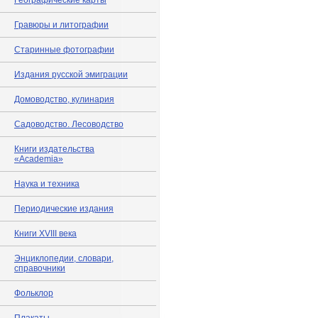
Географические карты
Гравюры и литографии
Старинные фотографии
Издания русской эмиграции
Домоводство, кулинария
Садоводство. Лесоводство
Книги издательства
«Academia»
Наука и техника
Периодические издания
Книги XVIII века
Энциклопедии, словари,
справочники
Фольклор