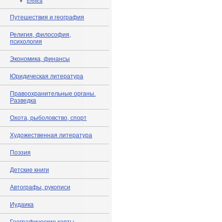
♦
Erotica
Путешествия и география
Религия, философия,
психология
Экономика, финансы
Юридическая литература
Правоохранительные органы.
Разведка
Охота, рыболовство, спорт
Художественная литература
Поэзия
Детские книги
Автографы, рукописи
Иудаика