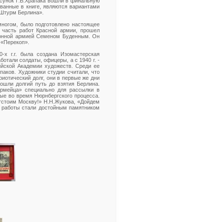
сунок Г.В.Храпака вошли в финальную
ованные в книге, являются вариантами
«Штурм Берлина».
многом, было подготовлено настоящее
 часть работ Красной армии, прошел
конной армией Семеном Буденным. Он
 «Перекоп».
-х г.г. была создана Изомастерская
отали солдаты, офицеры, а с 1940 г. -
йской Академии художеств. Среди ее
апаков. Художники студии считали, что
иотический долг, они в первые же дни
шли долгий путь до взятия Берлина.
армейца» специально для рассылки в
ые во время Нюрнбергского процесса.
тстоим Москву!» Н.Н.Жукова, «Дойдем
е работы стали достойным памятником