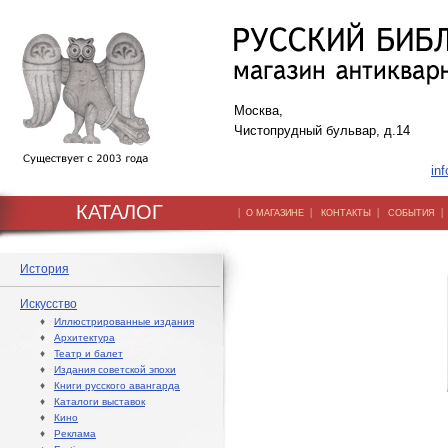
Москва,
Чистопрудный бульвар, д.14
inf
КАТАЛОГ
|
|
|
О МАГАЗИНЕ
КОНТАКТЫ
СОБЫТИЯ
История
Искусство
♦
Иллюстрированные издания
♦
Архитектура
♦
Театр и балет
♦
Издания советской эпохи
♦
Книги русского авангарда
♦
Каталоги выставок
♦
Кино
♦
Реклама