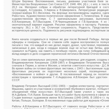
Штурм Берлина: Воспоминания, письма, дневники участников боев за 
Министерства Вооруженных Сил Союза ССР, 1948. 484, [4] с.; с илл. в тексте
20,3 см. Материал собран и обработан литературной бригадой в соста
Ц.Солодаря, А.Суркова, З.Хирена и В.Шмерлинга. Литературная редакци
генерал-майора В.С.Веселова. На форзаце воспроизведены надписи, сде
Рейхстага. Художественно-политическое оформление С.Телингатера. В изд
художественном футляре. С 7 оригинальными рисунками, выполнен
А.В.Кокориным, В.П.Высоцким, Г.Я.Черенщиковым и Г.В.Храпаком. 4 из
окончательный вариант издания. Рисунки оформлены в паспарту. Размеры 
паспарту: 39,1 х 30,7 см. Отличная сохранность. Редкость. Представл
историческую ценность. Подлинность рисунков подтверждена экспертным з
Книга начала создаваться в первые же дни после Великой Победы. Автор
офицеры и генералы. Они не ставили себе задачи воспроизвести полную
писали о том, что каждый из них делал, видел, думал, чувствовал, пережив
записанные в дни, когда в сердцах воинов еще не остыл жар битвы, доро
сражался за Родину, как память о погибших героях, как голос победившей 
вклад каждого в дело создания героической летописи Великой Отечественно
Три из семи оригинальных рисунков, подготовленных для издания, созданы
Владимировичем Кокориным (1908-1987) и Владимиром Петровичем Высоцк
сначала в Перми, а затем в Москве, у гигантов советского искусства - Д.С.
Во время войны он готовил фронтовые листовки, с 1943 г. был военным худ
фронтовых рисунков он подготовил несколько серий, посвященных 
«Воспоминания о войне» и другие. В послевоенный период он посвяти
иллюстрации к произведениям Г.-Х.Андерсена А.В.Кокорин был удостоен
СССР.
Владимир Петрович Высоцкий (1911-1983) – график-иллюстратор, портретис
Машкова, одного из участников и основателей «Бубнового валета», «Общест
объединения «Мир искусства». В.П.Высоцкий также учился у таких зна
М.А.Добров, П.И.Львов. Большая часть его работ была выполнена в сфере к
Студии военных художников имени М.Б.Грекова (1945-1949). В 1950-е г.г. 
Китаю, Польше, Болгарии. В послевоенные годы работал для журнала «Огоне
Работы А.В.Кокорина и В.П.Высоцкого «У главного входа Рейхстага» и 