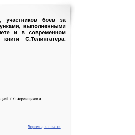
, участников боев за
сунками, выполненными
лете и в современном
книги С.Телингатера.
оцкий, Г.Я.Черенщиков и
Версия для печати