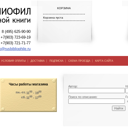
КОРЗИНА
Корзина пуста
8 (495) 625-90-90
+7(903) 723-69-19
+7(903) 721-71-77
o@rusbibliophile.ru
|
|
|
|
|
УСЛОВИЯ ОПЛАТЫ
ДОСТАВКА
ПОДПИСКА
СХЕМА ПРОЕЗДА
КАРТА САЙТА
Часы работы магазина
Автор:
Н
00
00
пн.-пт.
11
- 19
00
00
Поиск по описанию:
Г
сб.
11
- 17
о