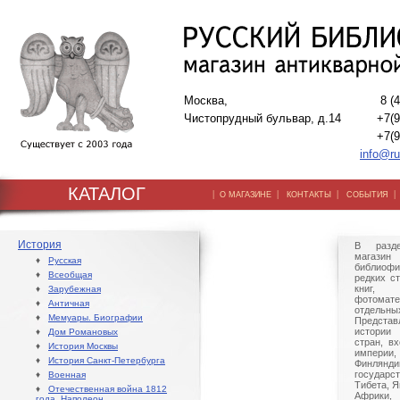
Москва,
8 (
Чистопрудный бульвар, д.14
+7(9
+7(9
info@ru
КАТАЛОГ
|
|
|
О МАГАЗИНЕ
КОНТАКТЫ
СОБЫТИЯ
История
В разде
магазин 
♦
Русская
библиофи
♦
Всеобщая
редких с
книг,
♦
Зарубежная
фотомате
♦
Античная
отдельн
♦
Мемуары. Биографии
Предста
истории
♦
Дом Романовых
стран, в
♦
История Москвы
импери
♦
История Санкт-Петербурга
Финлян
государс
♦
Военная
Тибета, Я
♦
Отечественная война 1812
Африки,
года. Наполеон