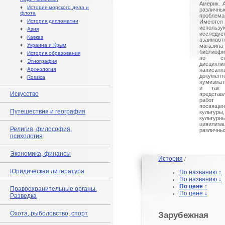
Америк. 
♦
История морского дела и
различ
флота
проблема
♦
История дипломатии
Имеют
использу
♦
Азия
исслед
♦
Кавказ
взаимоот
♦
Украина и Крым
магазина
библиофи
♦
История образования
по спе
♦
Этнография
дисципл
♦
Археология
написан
документ
♦
Rossica
нумизмати
и так 
Искусство
предста
работ 
посвящен
Путешествия и география
культур
культур
цивили
Религия, философия,
различных
психология
Экономика, финансы
История
/
Юридическая литература
По названию ↑
По названию ↓
По цене ↑
Правоохранительные органы.
По цене ↓
Разведка
Охота, рыболовство, спорт
Зарубежная