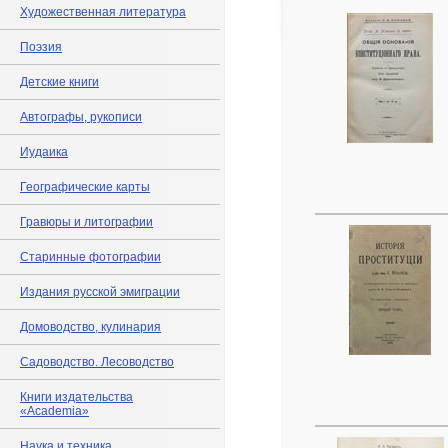
Художественная литература
Поэзия
Детские книги
Автографы, рукописи
Иудаика
Географические карты
Гравюры и литографии
Старинные фотографии
Издания русской эмиграции
Домоводство, кулинария
Садоводство. Лесоводство
Книги издательства
«Academia»
Наука и техника