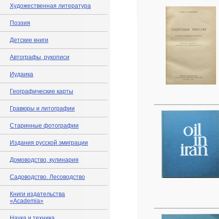
Художественная литература
Поэзия
Детские книги
Автографы, рукописи
Иудаика
Географические карты
Гравюры и литографии
Старинные фотографии
Издания русской эмиграции
Домоводство, кулинария
Садоводство. Лесоводство
Книги издательства
«Academia»
Наука и техника