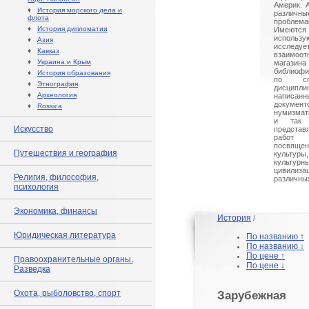
Америк. 
♦
История морского дела и
различ
флота
проблема
♦
История дипломатии
Имеют
использу
♦
Азия
исслед
♦
Кавказ
взаимоот
♦
Украина и Крым
магазина
библиофи
♦
История образования
по спе
♦
Этнография
дисципл
♦
Археология
написан
документ
♦
Rossica
нумизмати
и так 
Искусство
предста
работ 
посвящен
Путешествия и география
культур
культур
цивили
Религия, философия,
различных
психология
Экономика, финансы
История
/
Юридическая литература
По названию ↑
По названию ↓
По цене ↑
Правоохранительные органы.
По цене ↓
Разведка
Охота, рыболовство, спорт
Зарубежная