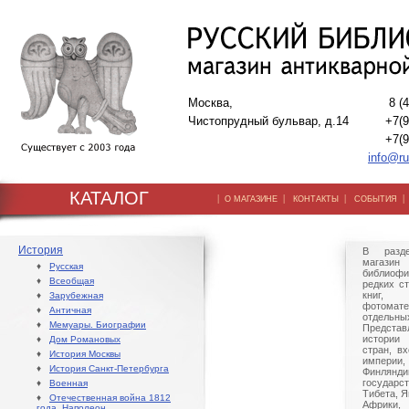
Москва,
8 (
Чистопрудный бульвар, д.14
+7(9
+7(9
info@ru
КАТАЛОГ
|
|
|
О МАГАЗИНЕ
КОНТАКТЫ
СОБЫТИЯ
История
В разде
магазин 
♦
Русская
библиофи
♦
Всеобщая
редких с
книг,
♦
Зарубежная
фотомате
♦
Античная
отдельн
♦
Мемуары. Биографии
Предста
истории
♦
Дом Романовых
стран, в
♦
История Москвы
импери
♦
История Санкт-Петербурга
Финлян
государс
♦
Военная
Тибета, Я
♦
Отечественная война 1812
Африки,
года. Наполеон