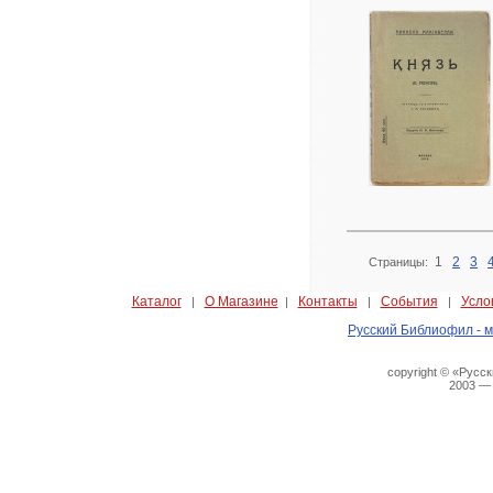
1
2
3
Страницы:
Каталог
О Магазине
Контакты
События
Усло
|
|
|
|
Русский Библиофил - м
copyright © «Русс
2003 —