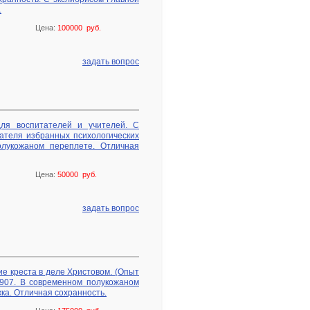
.
Цена:
100000 руб.
задать вопрос
для воспитателей и учителей. С
зателя избранных психологических
олукожаном переплете. Отличная
Цена:
50000 руб.
задать вопрос
ние креста в деле Христовом. (Опыт
1907. В современном полукожаном
ка. Отличная сохранность.