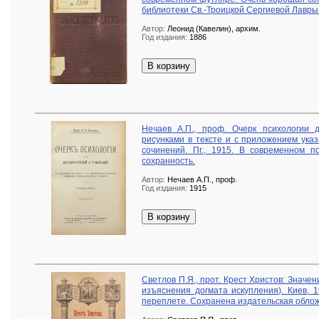
библиотеки Св.-Троицкой Сергиевой Лавры
Автор:
Леонид (Кавелин), архим.
Год издания:
1886
В корзину
Нечаев А.П., проф. Очерк психологии 
рисунками в тексте и с приложением ука
сочинений. Пг., 1915. В современном п
сохранность.
Автор:
Нечаев А.П., проф.
Год издания:
1915
В корзину
Светлов П.Я., прот. Крест Христов: Значе
изъяснения догмата искупления). Киев, 
переплете. Сохранена издательская облож