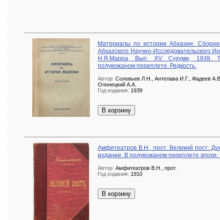
Материалы по истории Абхазии. Сборник
Абхазского Научно-Исследовательского Ин
Н.Я.Марра, Вып. XV. Сухуми, 1939. 
полукожаном переплете. Редкость.
Автор:
Соловьев Л.Н., Антелава И.Г., Фадеев А.В
Олонецкий А.А.
Год издания:
1939
В корзину
Амфитеатров В.Н., прот. Великий пост: Ду
издание. В полукожаном переплете эпохи.
Автор:
Амфитеатров В.Н., прот.
Год издания:
1910
В корзину