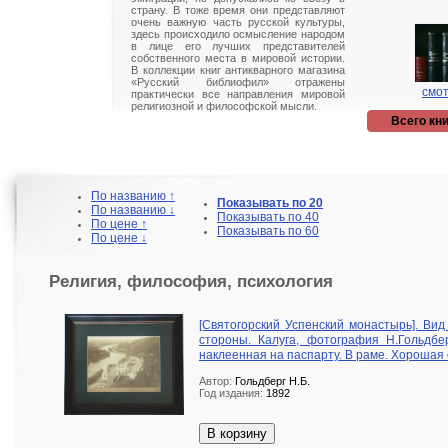
страну. В тоже время они представляют
очень важную часть русской культуры,
здесь происходило осмысление народом
в лице его лучших представителей
собственного места в мировой истории.
В коллекции книг антикварного магазина
«Русский библиофил» отражены
смот
практически все направления мировой
религиозной и философской мысли.
Всего кни
По названию ↑
Показывать по 20
По названию ↓
Показывать по 40
По цене ↑
Показывать по 60
По цене ↓
Религия, философия, психология
[Святогорский Успенский монастырь]. Вид
стороны. Калуга, фотография Н.Гольдбер
наклеенная на паспарту. В раме. Хорошая 
Автор:
Гольдберг Н.Б.
Год издания:
1892
В корзину