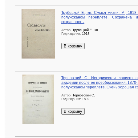
Трубецкой Е., кн. Смысл жизни. М., 191
полукожаном переплете. Сохранена и
сохранность.
Автор:
Трубецкой Е., кн.
Год издания:
1918
В корзину
Терновский С. Историческая записка 
академии после ее преобразования. 1870-
полукожаном переплете. Очень хорошая с
Автор:
Терновский С.
Год издания:
1892
В корзину