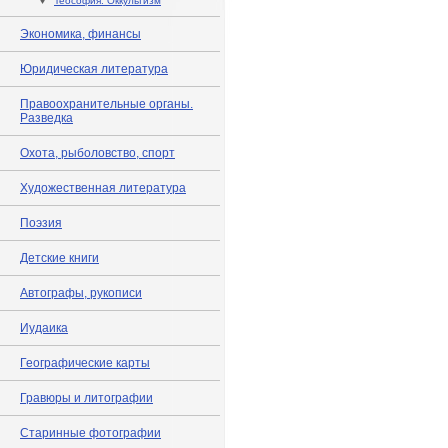
♦
Теософия. Оккультизм
Экономика, финансы
Юридическая литература
Правоохранительные органы.
Разведка
Охота, рыболовство, спорт
Художественная литература
Поэзия
Детские книги
Автографы, рукописи
Иудаика
Географические карты
Гравюры и литографии
Старинные фотографии