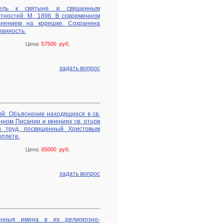
итель к святыне и священным
тностей. М., 1896. В современном
снением на корешке. Сохранена
ранность.
Цена:
57500 руб.
задать вопрос
ий: Объяснение находящихся в св.
нном Писании и мнениях св. отцов
ый труд, посвященный Христовым
еплете.
Цена:
65000 руб.
задать вопрос
венныя имена в их религиозно-