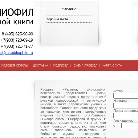
КОРЗИНА
Корзина пуста
8 (495) 625-90-90
+7(903) 723-69-19
+7(903) 721-71-77
o@rusbibliophile.ru
|
|
|
|
|
УСЛОВИЯ ОПЛАТЫ
ДОСТАВКА
ПОДПИСКА
СХЕМА ПРОЕЗДА
КАРТА САЙТА
Рубрика «Религия, философия,
Автор:
психология» представляет широкий
спектр изданий видных представителей
русской философской и религиозной
Название:
мысли, а также европейских ученых и
богословов. Особое значение среди этих
Поиск по описа
антикварных книг имеют прижизненные
издания Вл.Соловьева, В.В.Розанова,
П.Флоренского, Н.Бердяева и других. В
Год издания:
советское время многие из этих книг
от:
стали большой редкостью, поскольку
были запрещены, изымались из
библиотек; издания, вышедшие в
эмиграции, не допускались ко ввозу в