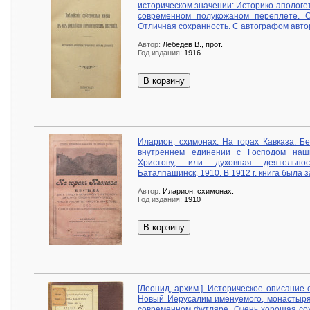
историческом значении: Историко-апологет
современном полукожаном переплете. С
Отличная сохранность. С автографом авто
Автор:
Лебедев В., прот.
Год издания:
1916
В корзину
Иларион, схимонах. На горах Кавказа: Б
внутреннем единении с Господом наш
Христову, или духовная деятельнос
Баталпашинск, 1910. В 1912 г. книга была 
Автор:
Иларион, схимонах.
Год издания:
1910
В корзину
[Леонид, архим.]. Историческое описание 
Новый Иерусалим именуемого, монастыря.
современном футляре. Очень хорошая сох