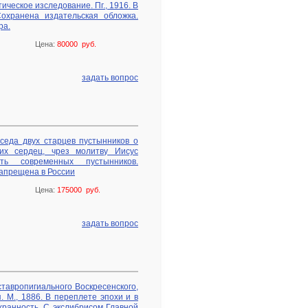
ическое изследование. Пг., 1916. В
охранена издательская обложка.
ра.
Цена:
80000 руб.
задать вопрос
еседа двух старцев пустынников о
их сердец, чрез молитву Иисус
ть современных пустынников.
запрещена в России
Цена:
175000 руб.
задать вопрос
ставропигиального Воскресенского,
 М., 1886. В переплете эпохи и в
ранность. С экслибрисом Главной