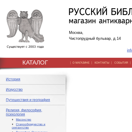
Москва,
Чистопрудный бульвар, д.14
inf
КАТАЛОГ
|
|
|
О МАГАЗИНЕ
КОНТАКТЫ
СОБЫТИЯ
История
Искусство
Путешествия и география
Религия, философия,
психология
♦
Масонство
♦
Старообрядчество и
сектантство