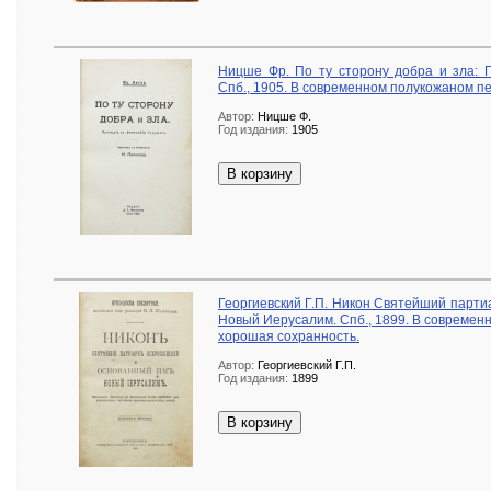
Ницше Фр. По ту сторону добра и зла: 
Спб., 1905. В современном полукожаном п
Автор:
Ницше Ф.
Год издания:
1905
В корзину
Георгиевский Г.П. Никон Святейший парти
Новый Иерусалим. Спб., 1899. В современ
хорошая сохранность.
Автор:
Георгиевский Г.П.
Год издания:
1899
В корзину