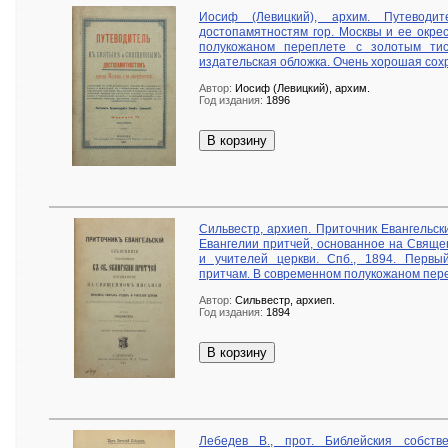
Иосиф (Левицкий), архим. Путевод
достопамятностям гор. Москвы и ее окрес
полукожаном переплете с золотым ти
издательская обложка. Очень хорошая сох
Автор:
Иосиф (Левицкий), архим.
Год издания:
1896
В корзину
Сильвестр, архиеп. Приточник Евангельск
Евангелии притчей, основанное на Свяще
и учителей церкви. Спб., 1894. Перв
притчам. В современном полукожаном пер
Автор:
Сильвестр, архиеп.
Год издания:
1894
В корзину
Лебедев В., прот. Библейския собст