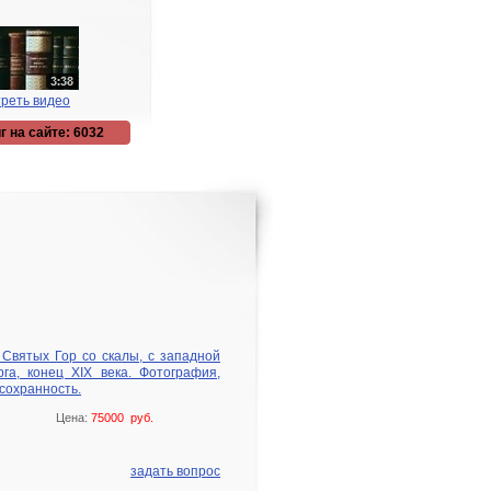
реть видео
г на сайте: 6032
 Святых Гор со скалы, с западной
га, конец XIX века. Фотография,
сохранность.
Цена:
75000 руб.
задать вопрос