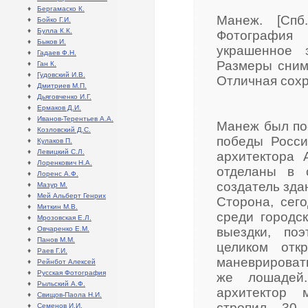
♦
Бергамаско К.
Манеж. [Спб
♦
Бойко Г.И.
♦
Булла К.К.
Фотография 
♦
Быков И.
украшенное 
♦
Гадаев Ф.Н.
Размеры снимк
♦
Ган К.
♦
Гудовский И.В.
Отличная сохр
♦
Дмитриев М.П.
♦
Дьяговченко И.Г.
♦
Ермаков Д.И.
♦
Иванов-Терентьев А.А.
Манеж был пос
♦
Козловский Д.С.
победы Росси
♦
Кулаков П.
♦
Левицкий С.Л.
архитектора 
♦
Лоренкович Н.А.
отделаны в 
♦
Лоренс А.Ф.
создатель зд
♦
Мазур М.
♦
Мей Альберт Генрих
Сторона, сег
♦
Миткин М.В.
среди городс
♦
Мрозовская Е.Л.
♦
Овчаренко Е.М.
выездки, по
♦
Панов М.М.
целиком отк
♦
Раев Г.И.
маневрировать
♦
Рейнбот Алексей
♦
Русская Фотография
же лошадей
♦
Рыльский А.Ф.
архитектор 
♦
Свищов-Паола Н.И.
стропил. 30
♦
Семенов И.И.