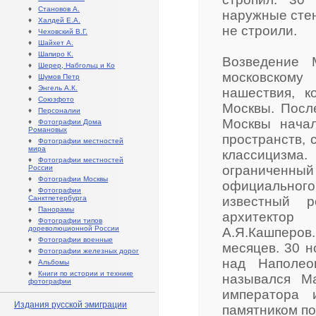
♦
Становов А.
наружные стен
♦
Халдей Е.А.
не строили.
♦
Чеховский В.Г.
♦
Шайхет А.
♦
Шапиро К.
Возведение 
♦
Шерер, Набгольц и Ко
московскому
♦
Шумов Петр
♦
Энгель А.К.
нашествия, к
♦
Союзфото
Москвы. Посл
♦
Персоналии
Москвы начал
♦
Фотографии Дома
Романовых
пространств, 
♦
Фотографии местностей
мира
классицизма.
♦
Фотографии местностей
ограниченны
России
♦
Фотографии Москвы
официального 
♦
Фотографии
Санктпетербурга
известный р
♦
Панорамы
архитектор
♦
Фотографии типов
дореволюционной России
А.Я.Кашперо
♦
Фотографии военные
месяцев. 30 н
♦
Фотографии железных дорог
над Наполео
♦
Альбомы
♦
Книги по истории и технике
назывался М
фотографии
императора 
Издания русской эмиграции
памятником по