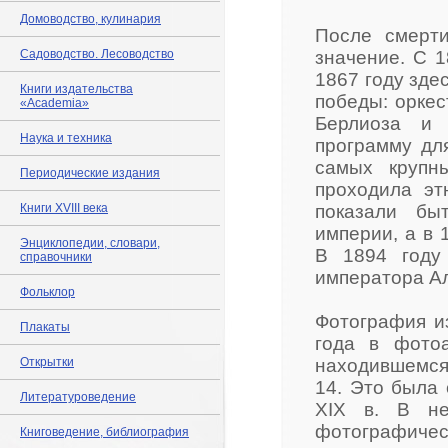
Домоводство, кулинария
После смерт
Садоводство. Лесоводство
значение. С 1
1867 году зде
Книги издательства
победы: оркес
«Academia»
Берлиоза и 
Наука и техника
программу дл
самых крупн
Периодические издания
проходила эт
Книги XVIII века
показали бы
империи, а в 
Энциклопедии, словари,
В 1894 году
справочники
императора Але
Фольклор
Фотография и
Плакаты
года в фотоа
Открытки
находившемся 
14. Это была
Литературоведение
XIX в. В не
фотографиче
Книговедение, библиография