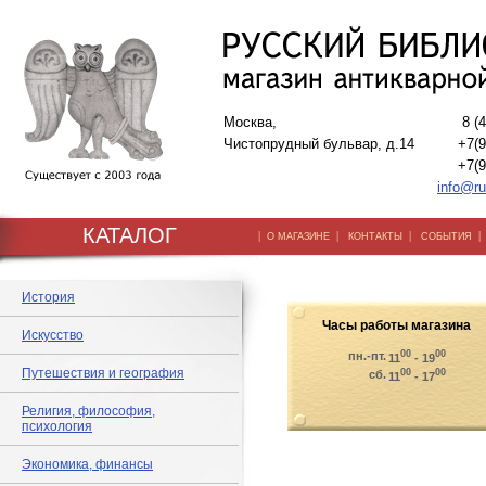
Москва,
8 (
Чистопрудный бульвар, д.14
+7(9
+7(9
info@ru
КАТАЛОГ
|
|
|
О МАГАЗИНЕ
КОНТАКТЫ
СОБЫТИЯ
История
Часы работы магазина
Искусство
00
00
пн.-пт.
11
- 19
Путешествия и география
00
00
сб.
11
- 17
Религия, философия,
психология
Экономика, финансы