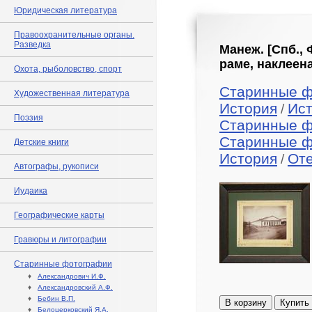
Юридическая литература
Правоохранительные органы.
Разведка
Манеж. [Спб., 
раме, наклеен
Охота, рыболовство, спорт
Старинные 
Художественная литература
История
Ис
/
Поэзия
Старинные 
Старинные 
Детские книги
История
Оте
/
Автографы, рукописи
Иудаика
Географические карты
Гравюры и литографии
Старинные фотографии
♦
Александрович И.Ф.
♦
Александровский А.Ф.
♦
Бебин В.П.
В корзину
Купить
♦
Белоцерковский Я.А.