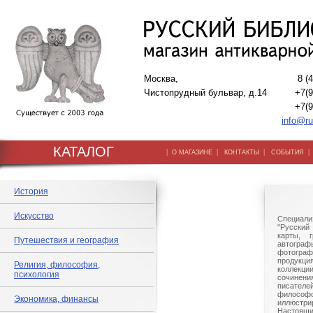
Москва,
8 (
Чистопрудный бульвар, д.14
+7(9
+7(9
info@ru
КАТАЛОГ
|
|
|
О МАГАЗИНЕ
КОНТАКТЫ
СОБЫТИЯ
История
Искусство
Специали
"Русский 
карты, г
Путешествия и география
автогр
фотографи
продукц
Религия, философия,
коллек
психология
сочине
писател
филосо
Экономика, финансы
иллюстри
Настоящи