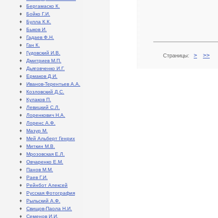
♦
Бергамаско К.
♦
Бойко Г.И.
♦
Булла К.К.
♦
Быков И.
♦
Гадаев Ф.Н.
♦
Ган К.
♦
Гудовский И.В.
>
>>
Страницы:
♦
Дмитриев М.П.
♦
Дьяговченко И.Г.
♦
Ермаков Д.И.
♦
Иванов-Терентьев А.А.
♦
Козловский Д.С.
♦
Кулаков П.
♦
Левицкий С.Л.
♦
Лоренкович Н.А.
♦
Лоренс А.Ф.
♦
Мазур М.
♦
Мей Альберт Генрих
♦
Миткин М.В.
♦
Мрозовская Е.Л.
♦
Овчаренко Е.М.
♦
Панов М.М.
♦
Раев Г.И.
♦
Рейнбот Алексей
♦
Русская Фотография
♦
Рыльский А.Ф.
♦
Свищов-Паола Н.И.
♦
Семенов И.И.