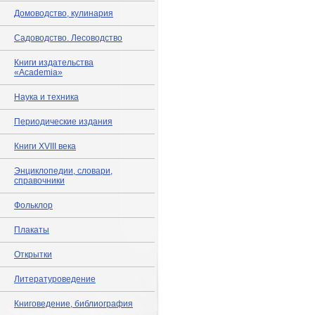
Домоводство, кулинария
Садоводство. Лесоводство
Книги издательства
«Academia»
Наука и техника
Периодические издания
Книги XVIII века
Энциклопедии, словари,
справочники
Фольклор
Плакаты
Открытки
Литературоведение
Книговедение, библиография