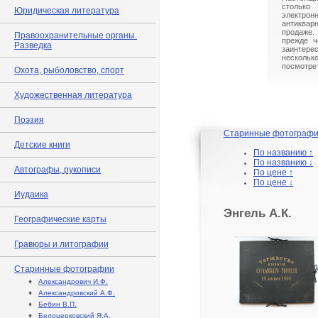
столько 
Юридическая литература
электрон
антиквар
продаже.
Правоохранительные органы.
прежде ч
Разведка
заинте
нескольк
посмотрет
Охота, рыболовство, спорт
Художественная литература
Поэзия
Старинные фотограф
Детские книги
По названию ↑
По названию ↓
Автографы, рукописи
По цене ↑
По цене ↓
Иудаика
Энгель А.К.
Географические карты
Гравюры и литографии
Старинные фотографии
♦
Александрович И.Ф.
♦
Александровский А.Ф.
♦
Бебин В.П.
♦
Белоцерковский Я.А.