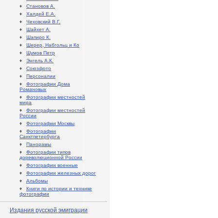
♦
Становов А.
♦
Халдей Е.А.
♦
Чеховский В.Г.
♦
Шайхет А.
♦
Шапиро К.
♦
Шерер, Набгольц и Ко
♦
Шумов Петр
♦
Энгель А.К.
♦
Союзфото
♦
Персоналии
♦
Фотографии Дома
Романовых
♦
Фотографии местностей
мира
♦
Фотографии местностей
России
♦
Фотографии Москвы
♦
Фотографии
Санктпетербурга
♦
Панорамы
♦
Фотографии типов
дореволюционной России
♦
Фотографии военные
♦
Фотографии железных дорог
♦
Альбомы
♦
Книги по истории и технике
фотографии
Издания русской эмиграции