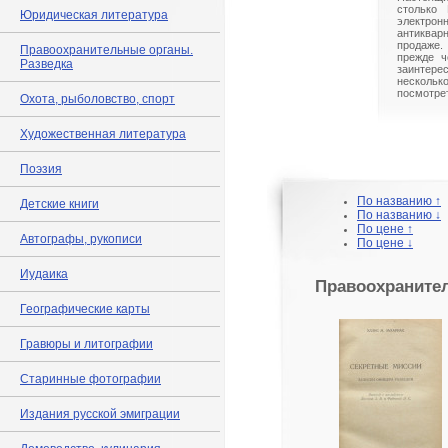
столько 
Юридическая литература
электрон
антиквар
продаже.
Правоохранительные органы.
прежде ч
Разведка
заинте
нескольк
посмотрет
Охота, рыболовство, спорт
Художественная литература
Поэзия
По названию ↑
Детские книги
По названию ↓
По цене ↑
Автографы, рукописи
По цене ↓
Иудаика
Правоохраните
Географические карты
Гравюры и литографии
Старинные фотографии
Издания русской эмиграции