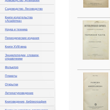
Домоводство, кулинария
Садоводство. Лесоводство
Книги издательства
«Academia»
Наука и техника
Периодические издания
Книги XVIII века
Энциклопедии, словари,
справочники
Фольклор
Плакаты
Открытки
Литературоведение
Книговедение, библиография