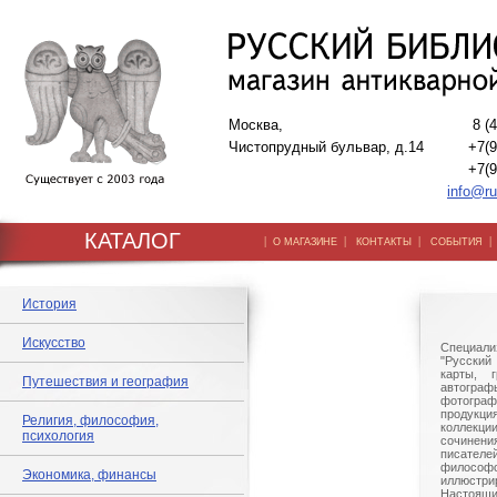
Москва,
8 (
Чистопрудный бульвар, д.14
+7(9
+7(9
info@ru
КАТАЛОГ
|
|
|
О МАГАЗИНЕ
КОНТАКТЫ
СОБЫТИЯ
История
Искусство
Специали
"Русский 
карты, г
Путешествия и география
автогр
фотографи
продукц
Религия, философия,
коллек
психология
сочине
писател
филосо
Экономика, финансы
иллюстри
Настоящи