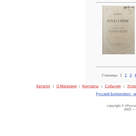
1
2
3
Страницы:
Каталог
О Магазине
Контакты
События
Усло
|
|
|
|
Русский Библиофил - м
copyright © «Русс
2003 —