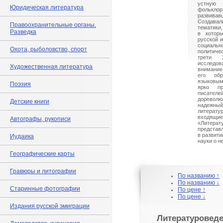
устную
Юридическая литература
фольк
развив
Создавал
Правоохранительные органы.
тематики
Разведка
в которы
русской и
социал
Охота, рыболовство, спорт
политиче
трети 
исследо
Художественная литература
внимание
его об
языковы
Поэзия
ярко пр
писателе
дореволю
Детские книги
надежный
литерату
вход
Автографы, рукописи
«Лите
представ
в развити
Иудаика
науки о н
Географические карты
Гравюры и литографии
По названию ↑
По названию ↓
Старинные фотографии
По цене ↑
По цене ↓
Издания русской эмиграции
Литературовед