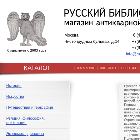
Москва,
8 (
Чистопрудный бульвар, д.14
+7(9
+7(9
info@ru
КАТАЛОГ
|
|
|
О МАГАЗИНЕ
КОНТАКТЫ
СОБЫТИЯ
История
Русская 
всемир
изучени
Искусство
критики и
второй п
России 
Путешествия и география
литерату
появи
исследо
Религия, философия,
Огромн
психология
изданию 
литерат
стороны
Экономика, финансы
творчест
Появляет