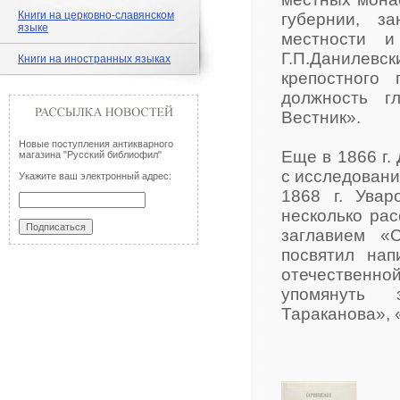
Книги на церковно-славянском
губернии, з
языке
местности и
Г.П.Данилевс
Книги на иностранных языках
крепостного
должность г
Вестник».
Новые поступления антикварного
Еще в 1866 г.
магазина "Русский библиофил"
с исследовани
Укажите ваш электронный адрес:
1868 г. Увар
несколько рас
заглавием «
посвятил на
отечественной
упомянуть 
Тараканова»,