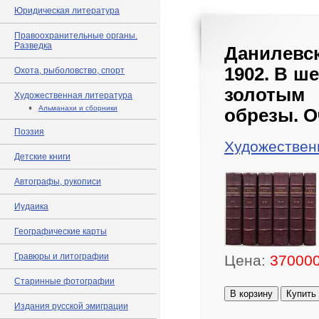
Юридическая литература
Правоохранительные органы.
Разведка
Данилевск
1902. В ш
Охота, рыболовство, спорт
золотым 
Художественная литература
♦
Альманахи и сборники
обрезы. О
Поэзия
Художествен
Детские книги
Автографы, рукописи
Иудаика
Географические карты
Гравюры и литографии
Цена:
370000
Старинные фотографии
В корзину
Купить
Издания русской эмиграции