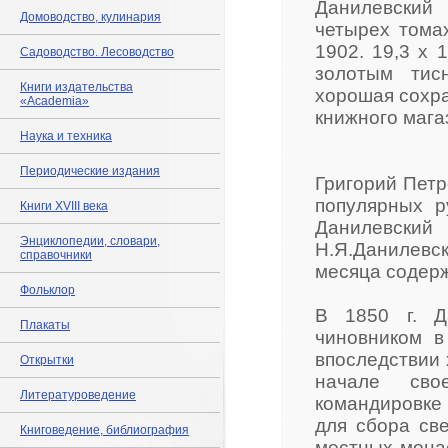
Данилевский 
Домоводство, кулинария
четырех томах
1902. 19,3 х 
Садоводство. Лесоводство
золотым тис
Книги издательства
хорошая сохра
«Academia»
книжного мага
Наука и техника
Периодические издания
Григорий Петр
популярных р
Книги XVIII века
Данилевски
Энциклопедии, словари,
Н.Я.Данилевск
справочники
месяца содерж
Фольклор
В 1850 г. Д
Плакаты
чиновником в
впоследствии 
Открытки
начале сво
Литературоведение
командировке
для сбора св
Книговедение, библиография
местных монас