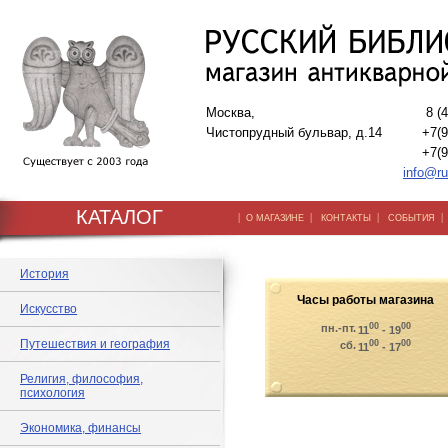
Москва,
8 (
Чистопрудный бульвар, д.14
+7(9
+7(9
info@ru
КАТАЛОГ
|
|
|
О МАГАЗИНЕ
КОНТАКТЫ
СОБЫТИЯ
История
Часы работы магазина
Искусство
00
00
пн.-пт.
11
- 19
Путешествия и география
00
00
сб.
11
- 17
Религия, философия,
психология
Экономика, финансы