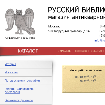
Москва,
8 (
Чистопрудный бульвар, д.14
+7(9
+7(9
info@ru
КАТАЛОГ
|
|
|
О МАГАЗИНЕ
КОНТАКТЫ
СОБЫТИЯ
История
Часы работы магазина
Искусство
00
00
пн.-пт.
11
- 19
Путешествия и география
00
00
сб.
11
- 17
Религия, философия,
психология
Экономика, финансы