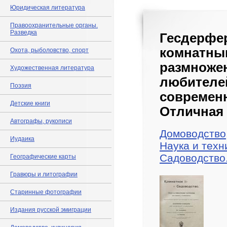
Юридическая литература
Правоохранительные органы.
Разведка
Гесдерфер
комнатн
Охота, рыболовство, спорт
размноже
Художественная литература
любител
Поэзия
совреме
Детские книги
Отличная 
Автографы, рукописи
Домоводство
Иудаика
Наука и техн
Садоводство
Географические карты
Гравюры и литографии
Старинные фотографии
Издания русской эмиграции