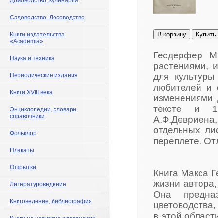
Домоводство, кулинария
Садоводство. Лесоводство
В корзину
Купить
Книги издательства
«Academia»
Гесдерфер М
Наука и техника
растениями, 
для культуры
Периодические издания
любителей и 
Книги XVIII века
изменениями 
тексте и 1
Энциклопедии, словари,
справочники
А.Ф.Девриена, 1
отдельных ли
Фольклор
переплете. От
Плакаты
Открытки
Книга Макса Г
жизни автора,
Литературоведение
Она предна
Книговедение, библиография
цветоводства,
в этой област