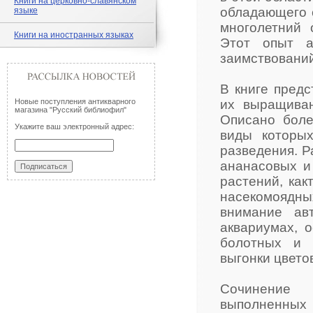
Книги на церковно-славянском
обладающего 
языке
многолетний 
Книги на иностранных языках
Этот опыт а
заимствований
В книге предс
Новые поступления антикварного
их выращиван
магазина "Русский библиофил"
Описано боле
Укажите ваш электронный адрес:
виды которы
разведения. 
ананасовых и
растений, как
насекомоядны
внимание ав
аквариумах, 
болотных и 
выгонки цвето
Сочинение
выполненных 