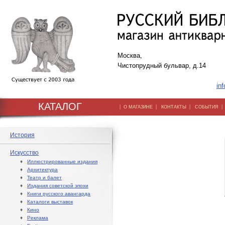
Москва,
Чистопрудный бульвар, д.14
inf
КАТАЛОГ
|
|
|
О МАГАЗИНЕ
КОНТАКТЫ
СОБЫТИЯ
История
Искусство
♦
Иллюстрированные издания
♦
Архитектура
♦
Театр и балет
♦
Издания советской эпохи
♦
Книги русского авангарда
♦
Каталоги выставок
♦
Кино
♦
Реклама