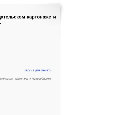
здательском картонаже и
.
Версия для печати
издательском картонаже и суперобложке.