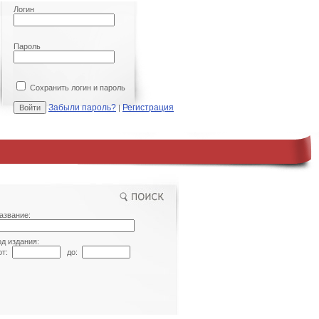
Логин
Пароль
Сохранить логин и пароль
Забыли пароль?
Регистрация
|
азвание:
од издания:
т:
до: