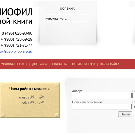
КОРЗИНА
Корзина пуста
8 (495) 625-90-90
+7(903) 723-69-19
+7(903) 721-71-77
o@rusbibliophile.ru
|
|
|
|
|
УСЛОВИЯ ОПЛАТЫ
ДОСТАВКА
ПОДПИСКА
СХЕМА ПРОЕЗДА
КАРТА САЙТА
Часы работы магазина
Автор:
Н
00
00
пн.-пт.
11
- 19
00
00
Поиск по описанию:
Г
сб.
11
- 17
о