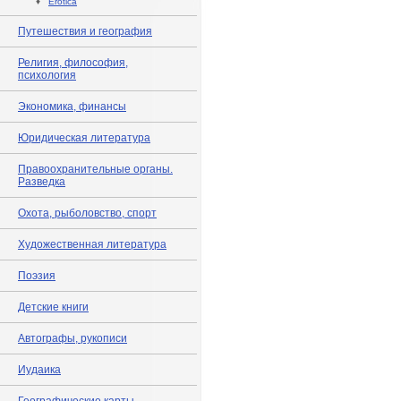
♦
Erotica
Путешествия и география
Религия, философия,
психология
Экономика, финансы
Юридическая литература
Правоохранительные органы.
Разведка
Охота, рыболовство, спорт
Художественная литература
Поэзия
Детские книги
Автографы, рукописи
Иудаика