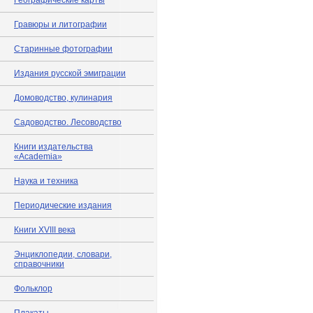
Географические карты
Гравюры и литографии
Старинные фотографии
Издания русской эмиграции
Домоводство, кулинария
Садоводство. Лесоводство
Книги издательства
«Academia»
Наука и техника
Периодические издания
Книги XVIII века
Энциклопедии, словари,
справочники
Фольклор