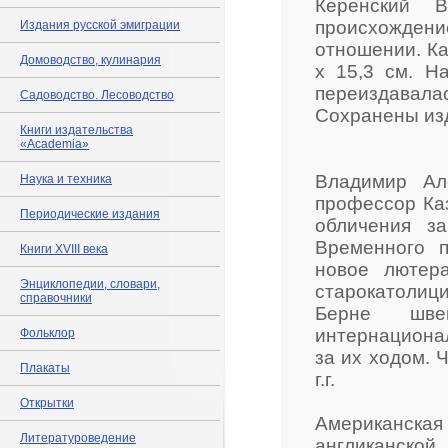
Керенский В
происхождени
Издания русской эмиграции
отношении. Каз
Домоводство, кулинария
х 15,3 см. Н
переиздавал
Садоводство. Лесоводство
Сохранены изд
Книги издательства
«Academia»
Владимир Ал
Наука и техника
профессор Ка
Периодические издания
обличения з
Временного п
Книги XVIII века
новое лютер
Энциклопедии, словари,
старокатолиц
справочники
Берне швей
интернациона
Фольклор
за их ходом. 
Плакаты
г.г.
Открытки
Американск
Литературоведение
англиканской.