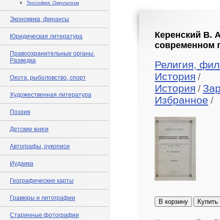
♦
Теософия. Оккультизм
Экономика, финансы
Керенский В. 
Юридическая литература
современном п
Правоохранительные органы.
Разведка
Религия, фил
История
/
Охота, рыболовство, спорт
История
За
/
Художественная литература
Избранное
/
Поэзия
Детские книги
Автографы, рукописи
Иудаика
Географические карты
Гравюры и литографии
В корзину
Купить
Старинные фотографии