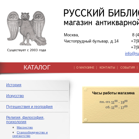
Москва,
8 (
Чистопрудный бульвар, д.14
+7(9
+7(9
info@ru
КАТАЛОГ
|
|
|
О МАГАЗИНЕ
КОНТАКТЫ
СОБЫТИЯ
История
Часы работы магазина
Искусство
00
00
пн.-пт.
11
- 19
Путешествия и география
00
00
сб.
11
- 17
Религия, философия,
психология
♦
Масонство
♦
Старообрядчество и
сектантство