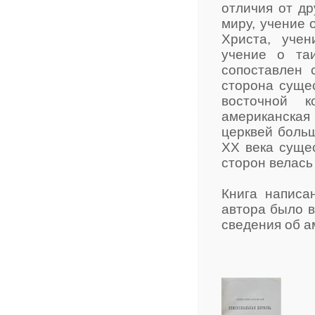
отличия от др
миру, учение 
Христа, уче
учение о та
сопоставлен 
сторона суще
восточной к
американска
церквей больш
ХХ века суще
сторон велась
Книга написа
автора было в
сведения об а