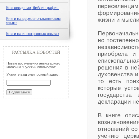
переселенца
Книговедение, библиография
формировании
Книги на церковно-славянском
жизни и мысли
языке
Первоначальн
Книги на иностранных языках
но постепенно
независимос
приобрела и 
епископальн
Новые поступления антикварного
решения в не
магазина "Русский библиофил"
духовенства и
Укажите ваш электронный адрес:
то есть при
которые устр
государства
декларации не
В книге опис
возникновен
отношений со
учению церк