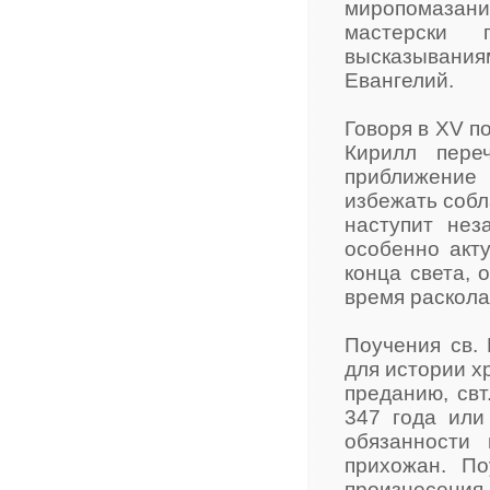
миропомазан
мастерски 
высказывания
Евангелий.
Говоря в XV п
Кирилл пере
приближение 
избежать собл
наступит нез
особенно акт
конца света, 
время раскола
Поучения св.
для истории х
преданию, свт
347 года или
обязанности
прихожан. П
произнесения,