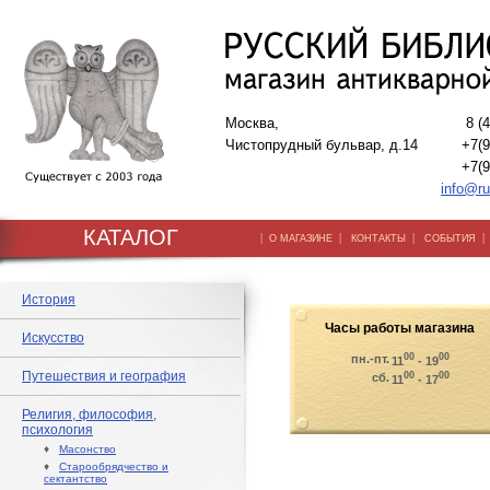
Москва,
8 (
Чистопрудный бульвар, д.14
+7(9
+7(9
info@ru
КАТАЛОГ
|
|
|
О МАГАЗИНЕ
КОНТАКТЫ
СОБЫТИЯ
История
Часы работы магазина
Искусство
00
00
пн.-пт.
11
- 19
Путешествия и география
00
00
сб.
11
- 17
Религия, философия,
психология
♦
Масонство
♦
Старообрядчество и
сектантство