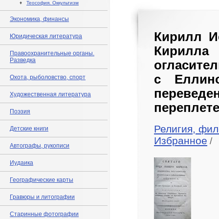
♦
Теософия. Оккультизм
Экономика, финансы
Кирилл И
Юридическая литература
Кирилла
Правоохранительные органы.
Разведка
огласител
с Еллино
Охота, рыболовство, спорт
переведе
Художественная литература
переплете
Поэзия
Религия, фил
Детские книги
Избранное
/
Автографы, рукописи
Иудаика
Географические карты
Гравюры и литографии
Старинные фотографии