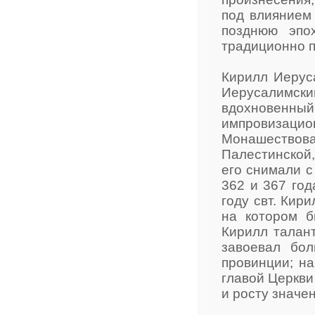
под влиянием
позднюю эпо
традиционно п
Кирилл Иеруса
Иерусалимский
вдохновенн
импровизацио
Монашество
Палестинской,
его снимали с
362 и 367 год
году свт. Кир
на котором б
Кирилл талан
завоевал бо
провинции; на
главой Церкви
и росту значе