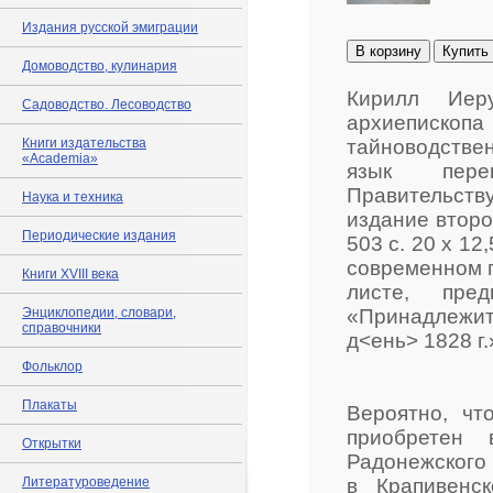
Издания русской эмиграции
В корзину
Купить
Домоводство, кулинария
Кирилл Иер
Садоводство. Лесоводство
архиеписк
Книги издательства
тайноводствен
«Academia»
язык пере
Правительств
Наука и техника
издание второе
Периодические издания
503 с. 20 х 12
современном п
Книги XVIII века
листе, пред
Энциклопедии, словари,
«Принадлежит
справочники
д<ень> 1828 г.
Фольклор
Плакаты
Вероятно, чт
приобретен 
Открытки
Радонежского 
Литературоведение
в Крапивенс