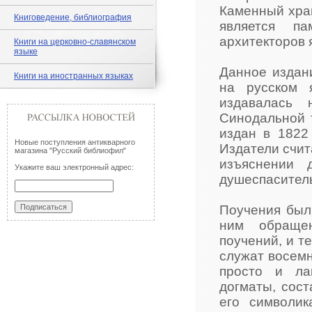
Каменный храм
Книговедение, библиография
является па
архитекторов я
Книги на церковно-славянском
языке
Данное издан
Книги на иностранных языках
на русском 
издавалась 
Синодальной 
издан в 1822
Новые поступления антикварного
Издатели счит
магазина "Русский библиофил"
изъяснении 
Укажите ваш электронный адрес:
душеспаситель
Поучения были
ним обращен
поучений, и т
служат восемн
просто и ла
догматы, сос
его символик