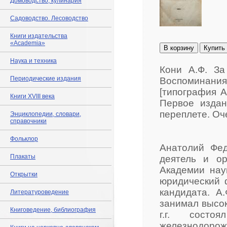
Домоводство, кулинария
Садоводство. Лесоводство
Книги издательства
«Academia»
В корзину
Купить
Наука и техника
Кони А.Ф. За
Периодические издания
Воспоминани
[типография А.
Книги XVIII века
Первое издан
переплете. Оч
Энциклопедии, словари,
справочники
Фольклор
Анатолий Фед
Плакаты
деятель и ор
Академии нау
Открытки
юридический 
кандидата. А
Литературоведение
занимал высок
Книговедение, библиография
г.г. сост
железнодоро