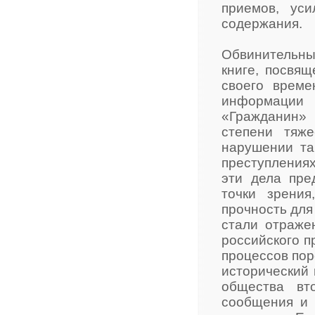
приемов, ус
содержания.
Обвинительны
книге, посвя
своего време
информации 
«Гражданин»
степени тяже
нарушении та
преступлениях
эти дела пре
точки зрени
прочность для
стали отраже
российского п
процессов по
исторический 
общества вт
сообщения и 