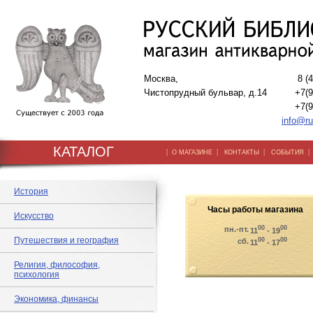
Москва,
8 (
Чистопрудный бульвар, д.14
+7(9
+7(9
info@ru
КАТАЛОГ
|
|
|
О МАГАЗИНЕ
КОНТАКТЫ
СОБЫТИЯ
История
Часы работы магазина
Искусство
00
00
пн.-пт.
11
- 19
Путешествия и география
00
00
сб.
11
- 17
Религия, философия,
психология
Экономика, финансы