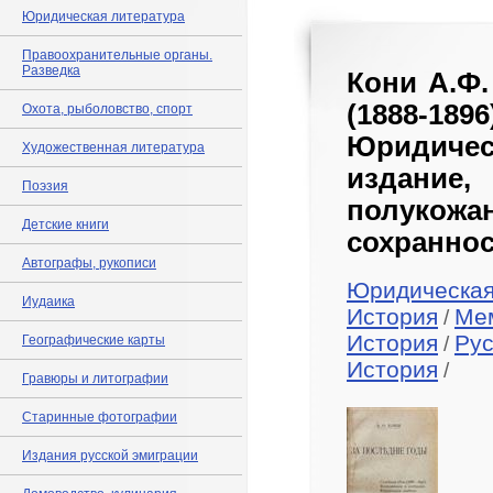
Юридическая литература
Правоохранительные органы.
Разведка
Кони А.Ф.
(1888-189
Охота, рыболовство, спорт
Юридичес
Художественная литература
издание
Поэзия
полукож
Детские книги
сохраннос
Автографы, рукописи
Юридическая
Иудаика
История
Ме
/
История
Рус
Географические карты
/
История
/
Гравюры и литографии
Старинные фотографии
Издания русской эмиграции