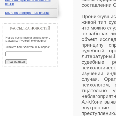
Книги на церковно-славянском
языке
составлении О
Книги на иностранных языках
Проникнувшись
живой тип су
что можно слу
не забывая ли
Новые поступления антикварного
объект исслед
магазина "Русский библиофил"
принципу сп
Укажите ваш электронный адрес:
судебный ор
литературный
судебные р
психологиче
изучении инд
случая. Ора
психологом, 
тщательно у
неблагоприятн
А.Ф.Кони выяв
внутренние
преступлению.