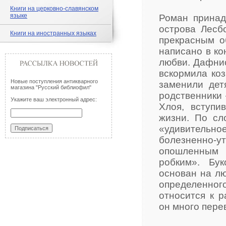
Книги на церковно-славянском
языке
Роман принад
острова Лесб
Книги на иностранных языках
прекрасным о
написано в ко
любви. Дафни
вскормила коз
Новые поступления антикварного
заменили дет
магазина "Русский библиофил"
родственники 
Укажите ваш электронный адрес:
Хлоя, вступи
жизни. По сл
«удивительн
болезненно-
опошленным 
робким». Бу
основан на л
определенно
относится к р
он много перев