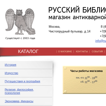
Москва,
8 (
Чистопрудный бульвар, д.14
+7(9
+7(9
info@ru
КАТАЛОГ
|
|
|
О МАГАЗИНЕ
КОНТАКТЫ
СОБЫТИЯ
История
Часы работы магазина
Искусство
00
00
пн.-пт.
11
- 19
Путешествия и география
00
00
сб.
11
- 17
Религия, философия,
психология
Экономика, финансы