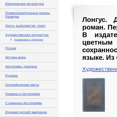
Юридическая литература
Правоохранительные органы.
Разведка
Лонгус. 
роман. Пе
Охота, рыболовство, спорт
В издат
Художественная литература
♦
Альманахи и сборники
цветны
сохранно
Поэзия
языке. Из
Детские книги
Автографы, рукописи
Художествен
Иудаика
Географические карты
Гравюры и литографии
Старинные фотографии
Издания русской эмиграции