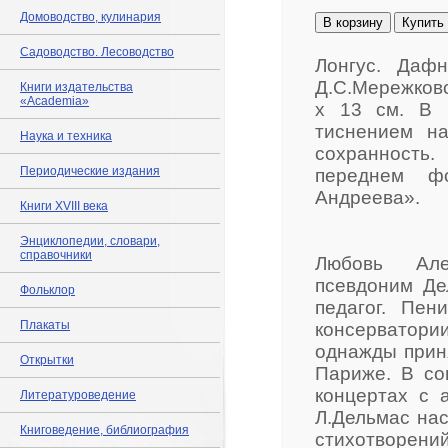
Домоводство, кулинария
В корзину
Купить
Садоводство. Лесоводство
Лонгус. Даф
Д.С.Мережковс
Книги издательства
«Academia»
x 13 см. В 
тиснением н
Наука и техника
сохранность.
Периодические издания
переднем фо
Андреева».
Книги XVIII века
Энциклопедии, словари,
справочники
Любовь Алек
псевдоним Де
Фольклор
педагог. Пен
Плакаты
консерватор
однажды приня
Открытки
Париже. В со
концертах с 
Литературоведение
Л.Дельмас на
Книговедение, библиография
стихотворений