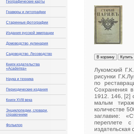
Географические карты
Гравюры и литографии
Старинные фотографии
Издания русской эмиграции
Домоводство, кулинария
Садоводство. Лесоводство
В корзину
Купить
Книги издательства
«Academia»
Лукомский Г.К
рисунки Г.К.Л
Наука и техника
по реставра
Сохранения в
Периодические издания
1912. 146, [2]
Книги XVIII века
малым тираж
количестве 50
Энциклопедии, словари,
справочники
заглавие: «
переплете с
Фольклор
издательская 