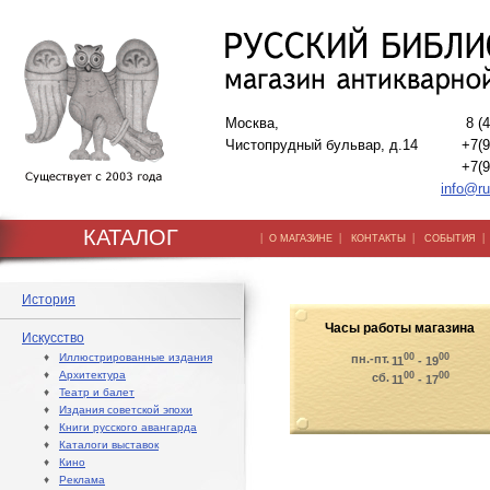
Москва,
8 (
Чистопрудный бульвар, д.14
+7(9
+7(9
info@ru
КАТАЛОГ
|
|
|
О МАГАЗИНЕ
КОНТАКТЫ
СОБЫТИЯ
История
Часы работы магазина
Искусство
♦
Иллюстрированные издания
00
00
пн.-пт.
11
- 19
♦
Архитектура
00
00
сб.
11
- 17
♦
Театр и балет
♦
Издания советской эпохи
♦
Книги русского авангарда
♦
Каталоги выставок
♦
Кино
♦
Реклама