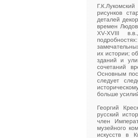
Г.К.Лукомски
рисунков ста
деталей декор
времен Людов
XV-XVIII в
подробност
замечательных
их истории; о
зданий и ули
сочетаний в
Основным пос
следует сле
историческому
больше усилий
Георгий Крес
русский истор
член Императ
музейного ко
искусств в 