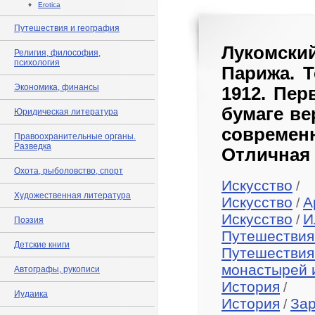
♦
Erotica
Путешествия и география
Лукомский
Религия, философия,
психология
Парижа. Т
Экономика, финансы
1912. Пер
бумаге ве
Юридическая литература
совреме
Правоохранительные органы.
Разведка
Отличная 
Охота, рыболовство, спорт
Искусство
/
Художественная литература
Искусство
А
/
Искусство
И
/
Поэзия
Путешествия
Детские книги
Путешествия
монастырей 
Автографы, рукописи
История
/
Иудаика
История
За
/