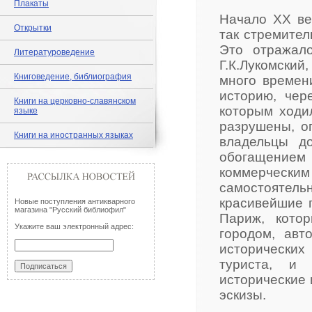
Плакаты
Начало ХХ ве
Открытки
так стремител
Это отражало
Литературоведение
Г.К.Лукомский
Книговедение, библиография
много времен
историю, чер
Книги на церковно-славянском
которым ходи
языке
разрушены, о
Книги на иностранных языках
владельцы д
обогащением
коммерчески
самостоятел
красивейшие 
Новые поступления антикварного
магазина "Русский библиофил"
Париж, кото
Укажите ваш электронный адрес:
городом, авт
исторических 
туриста, и 
исторические 
эскизы.