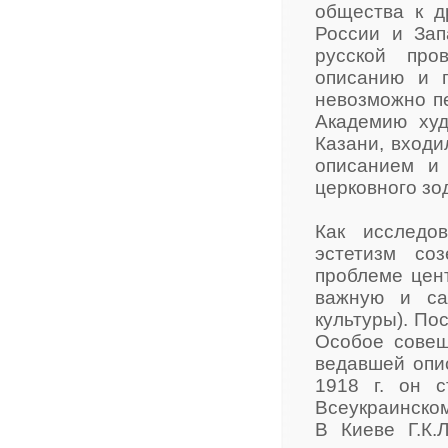
общества к д
России и Зап
русской про
описанию и п
невозможно пе
Академию худ
Казани, входи
описанием и
церковного зо
Как исследов
эстетизм со
проблеме цент
важную и са
культуры). По
Особое совещ
ведавшей опи
1918 г. он с
Всеукраинском
В Киеве Г.К.