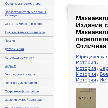
Юридическая литература
Правоохранительные органы.
Разведка
Макиавелл
Издание с
Охота, рыболовство, спорт
Макиаве
Художественная литература
переплете
Поэзия
Отличная 
Детские книги
Юридическая
Автографы, рукописи
История
/
Иудаика
История
За
/
История
Во
/
Географические карты
История
Ист
/
Гравюры и литографии
Старинные фотографии
Издания русской эмиграции