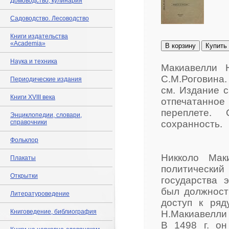
Домоводство, кулинария
Садоводство. Лесоводство
Книги издательства
«Academia»
В корзину
Купить
Наука и техника
Макиавелли Н
С.М.Роговина. 
Периодические издания
см. Издание с
Книги XVIII века
отпечатанное
переплете. 
Энциклопедии, словари,
справочники
сохранность.
Фольклор
Никколо Мак
Плакаты
политический
Открытки
государства 
был должност
Литературоведение
доступ к ряд
Книговедение, библиография
Н.Макиавелли 
В 1498 г. о