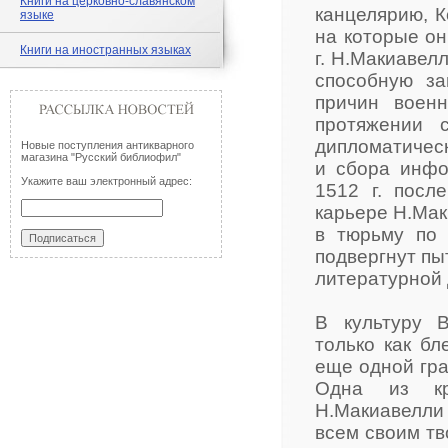
Книги на церковно-славянском
канцелярию, К
языке
на которые он
Книги на иностранных языках
г. Н.Макиавел
способную за
причин военн
протяжении 
дипломатическ
Новые поступления антикварного
магазина "Русский библиофил"
и сбора инфо
Укажите ваш электронный адрес:
1512 г. посл
карьере Н.Мак
в тюрьму по 
подвергнут пы
литературной 
В культуру 
только как бл
еще одной гра
Одна из кр
Н.Макиавелли 
всем своим тв