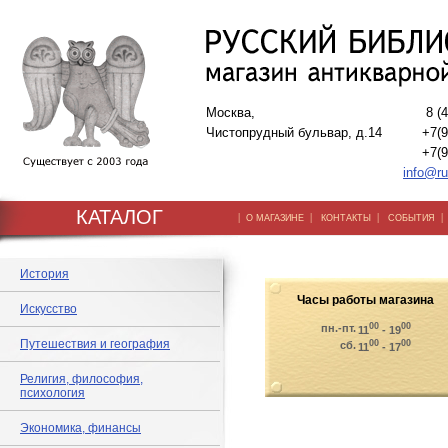
Москва,
8 (
Чистопрудный бульвар, д.14
+7(9
+7(9
info@ru
КАТАЛОГ
|
|
|
О МАГАЗИНЕ
КОНТАКТЫ
СОБЫТИЯ
История
Часы работы магазина
Искусство
00
00
пн.-пт.
11
- 19
Путешествия и география
00
00
сб.
11
- 17
Религия, философия,
психология
Экономика, финансы