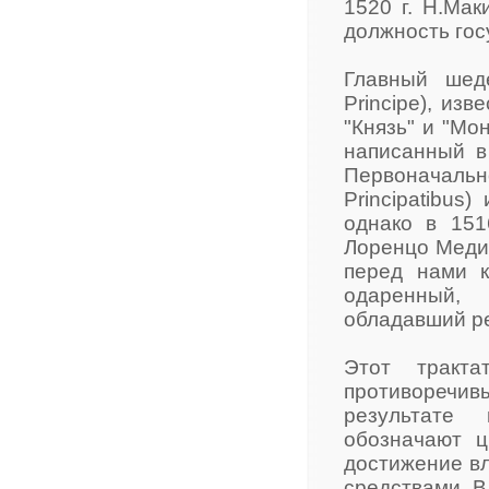
1520 г. Н.Мак
должность гос
Главный шеде
Principe), из
"Князь" и "Мо
написанный в 
Первоначаль
Principatibus
однако в 151
Лоренцо Медич
перед нами к
одаренный,
обладавший ре
Этот тракт
противоречив
результате 
обозначают ц
достижение вл
средствами. 