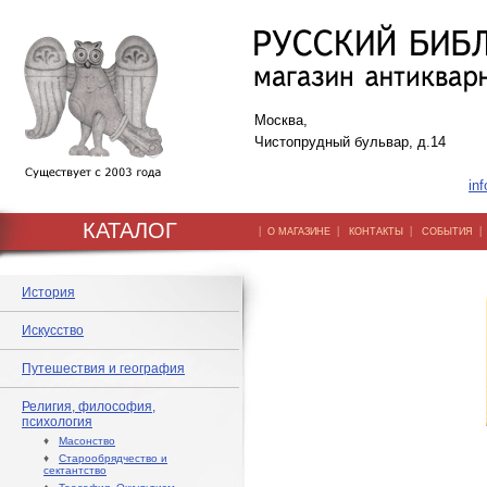
Москва,
Чистопрудный бульвар, д.14
inf
КАТАЛОГ
|
|
|
О МАГАЗИНЕ
КОНТАКТЫ
СОБЫТИЯ
История
Искусство
Путешествия и география
Религия, философия,
психология
♦
Масонство
♦
Старообрядчество и
сектантство