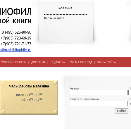
КОРЗИНА
Корзина пуста
8 (495) 625-90-90
+7(903) 723-69-19
+7(903) 721-71-77
o@rusbibliophile.ru
|
|
|
|
|
УСЛОВИЯ ОПЛАТЫ
ДОСТАВКА
ПОДПИСКА
СХЕМА ПРОЕЗДА
КАРТА САЙТА
Часы работы магазина
Автор:
Н
00
00
пн.-пт.
11
- 19
00
00
Поиск по описанию:
Г
сб.
11
- 17
о