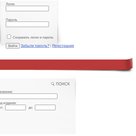
Логин
Пароль
Сохранить логин и пароль
Забыли пароль?
Регистрация
|
азвание:
од издания:
т:
до: