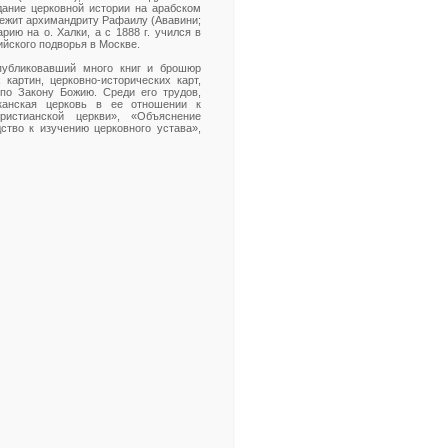
дание церковной истории на арабском
лежит архимандриту Рафаилу (Ававини;
рию на о. Халки, а с 1888 г. учился в
ийского подворья в Москве.
публиковавший много книг и брошюр
картин, церковно-исторических карт,
 по Закону Божию. Среди его трудов,
иканская церковь в ее отношении к
ристианской церкви», «Объяснение
ство к изучению церковного устава»,