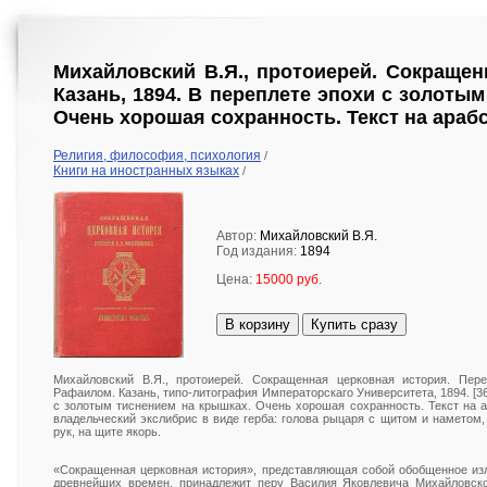
Михайловский В.Я., протоиерей. Сокращен
Казань, 1894. В переплете эпохи с золоты
Очень хорошая сохранность. Текст на араб
Религия, философия, психология
/
Книги на иностранных языках
/
Автор:
Михайловский В.Я.
Год издания:
1894
Цена:
15000 руб.
В корзину
Купить сразу
Михайловский В.Я., протоиерей. Сокращенная церковная история. Пер
Рафаилом. Казань, типо-литография Императорскаго Университета, 1894. [363
с золотым тиснением на крышках. Очень хорошая сохранность. Текст на 
владельческий экслибрис в виде герба: голова рыцаря с щитом и наметом
рук, на щите якорь.
«Сокращенная церковная история», представляющая собой обобщенное из
древнейших времен, принадлежит перу Василия Яковлевича Михайловског