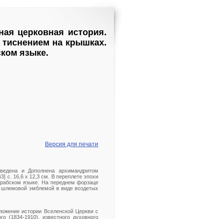
ная церковная история.
м тиснением на крышках.
ском языке.
Версия для печати
еведена и Дополнена архимандритом
] с. 16,6 x 12,3 см. В переплете эпохи
арабском языке. На переднем форзаце
, шлемовой эмблемой в виде воздетых
ложение истории Вселенской Церкви с
о (1834-1910), известного духовного