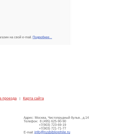
азин на свой e-mail.
Подробнее...
а проезда
Карта сайта
|
Адрес: Москва, Чистопрудный бульв., д.14
Телефон: 8 (495) 625-90-90
+7(903) 723-69-19
+7(903) 721-71-77
info@rusbibliophile.ru
E-mail: