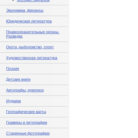
♦
Теософия. Оккультизм
Экономика, финансы
Юридическая литература
Правоохранительные органы.
Разведка
Охота, рыболовство, спорт
Художественная литература
Поэзия
Детские книги
Автографы, рукописи
Иудаика
Географические карты
Гравюры и литографии
Старинные фотографии