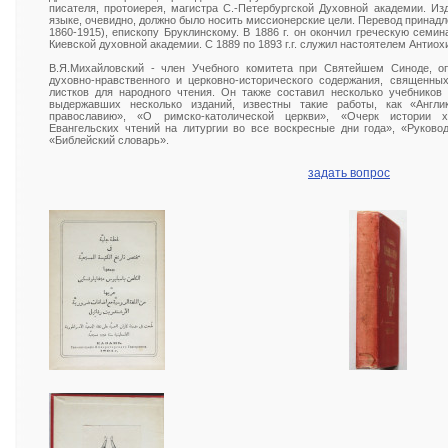
писателя, протоиерея, магистра С.-Петербургской Духовной академии. Из
языке, очевидно, должно было носить миссионерские цели. Перевод принад
1860-1915), епископу Бруклинскому. В 1886 г. он окончил греческую семина
Киевской духовной академии. С 1889 по 1893 г.г. служил настоятелем Антиох
В.Я.Михайловский - член Учебного комитета при Святейшем Синоде, о
духовно-нравственного и церковно-исторического содержания, священных 
листков для народного чтения. Он также составил несколько учебников
выдержавших несколько изданий, известны такие работы, как «Англ
православию», «О римско-католической церкви», «Очерк истории х
Евангельских чтений на литургии во все воскресные дни года», «Руковод
«Библейский словарь».
задать вопрос