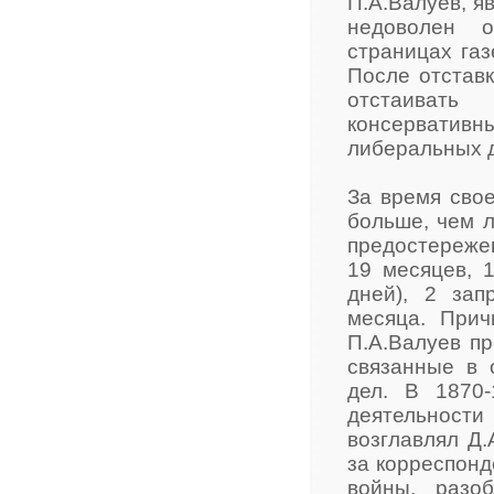
П.А.Валуев, я
недоволен о
страницах га
После отставк
отстаивать
консервативн
либеральных д
За время сво
больше, чем л
предостереже
19 месяцев, 
дней), 2 за
месяца. Прич
П.А.Валуев пр
связанные в 
дел. В 1870-
деятельности
возглавлял Д
за корреспонд
войны, разо