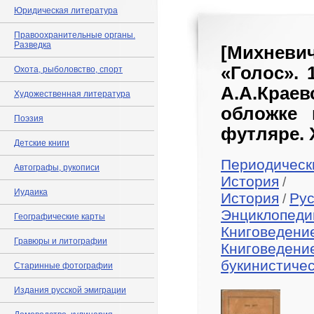
Юридическая литература
Правоохранительные органы.
Разведка
[Михневи
«Голос». 
Охота, рыболовство, спорт
А.А.Краев
Художественная литература
обложке 
Поэзия
футляре. 
Детские книги
Периодическ
Автографы, рукописи
История
/
Иудаика
История
Рус
/
Энциклопедии
Географические карты
Книговедени
Гравюры и литографии
Книговедени
букинистиче
Старинные фотографии
Издания русской эмиграции