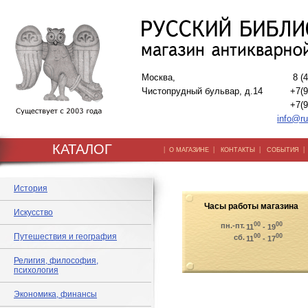
Москва,
8 (
Чистопрудный бульвар, д.14
+7(9
+7(9
info@ru
КАТАЛОГ
|
|
|
О МАГАЗИНЕ
КОНТАКТЫ
СОБЫТИЯ
История
Часы работы магазина
Искусство
00
00
пн.-пт.
11
- 19
Путешествия и география
00
00
сб.
11
- 17
Религия, философия,
психология
Экономика, финансы