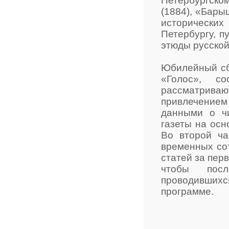
Петербургском
(1884), «Бары
исторически
Петербургу, п
этюды русской
Юбилейный сбо
«Голос», с
рассматриваю
привлечение
данными о ч
газеты на ос
Во второй ча
временных сот
статей за пер
чтобы посл
проводивши
программе.