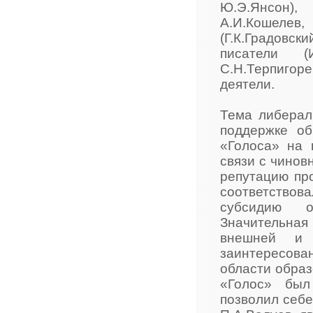
Ю.Э.Янсон)
А.И.Кошелев
(Г.К.Градовск
писатели (И
С.Н.Терпигоре
деятели.
Тема либерал
поддержке об
«Голоса» на 
связи с чинов
репутацию про
соответство
субсидию о
Значительна
внешней и 
заинтересован
области образ
«Голос» был
позволил себе