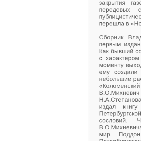
закрытия га
передовых с
публицистиче
перешла в «Но
Сборник Вла
первым издан
Как бывший со
с характером
моменту выход
ему создали 
небольшие рас
«Коломенск
В.О.Михнев
Н.А.Степанова
издал книгу
Петербургской
сословий. 
В.О.Михневич
мир. Поддон