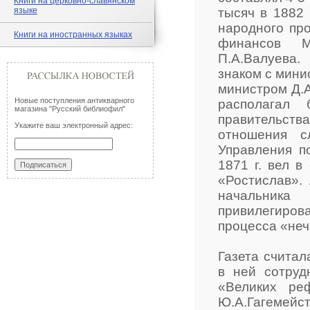
Книги на церковно-славянском
языке
тысяч в 1882 
народного пр
Книги на иностранных языках
финансов М
П.А.Валуева.
знаком с мини
министром Д.
Новые поступления антикварного
располагал
магазина "Русский библиофил"
правительств
Укажите ваш электронный адрес:
отношения с
Управления п
1871 г. вел 
«Ростислав». 
начальника 
привилегиро
процесса «неч
Газета считал
в ней сотруд
«Великих реф
Ю.А.Гагемейст