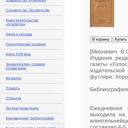
Домоводство, кулинария
Садоводство. Лесоводство
Книги издательства
«Academia»
Наука и техника
В корзину
Купить
Периодические издания
[Михневич В.О
Книги XVIII века
Издание редак
газеты «Голос»,
Энциклопедии, словари,
справочники
издательско
футляре. Хоро
Фольклор
Плакаты
Библиография:
Открытки
Ежедневная 
Литературоведение
выходила на 
Книговедение, библиография
влиятельнейш
составлял 4-5 