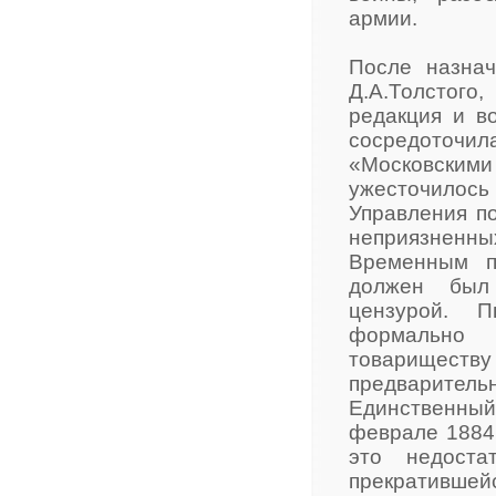
армии.
После назнач
Д.А.Толстог
редакция и в
сосредоточи
«Московскими
ужесточилос
Управления по
неприязненн
Временным п
должен был 
цензурой. П
формально 
товариществу 
предварител
Единственны
феврале 1884 
это недоста
прекратившейс