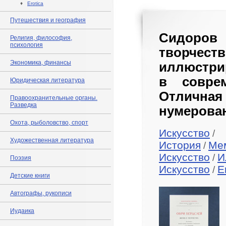
♦
Erotica
Путешествия и география
Сидоров
Религия, философия,
психология
творчеств
Экономика, финансы
иллюстри
в совре
Юридическая литература
Отлична
Правоохранительные органы.
Разведка
нумерован
Охота, рыболовство, спорт
Искусство
/
Художественная литература
История
Ме
/
Искусство
И
/
Поэзия
Искусство
E
/
Детские книги
Автографы, рукописи
Иудаика