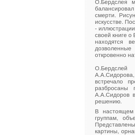
О.Бердслея м
балансировал 
смерти. Рису
искусстве. По
- иллюстрации
своей книге о
находятся в
дозволенны
откровенно на
О.Бердслей 
А.А.Сидорова
встречало пр
разбросаны 
А.А.Сидоров 
решению.
В настоящем
группам, об
Представлены
картины, орна