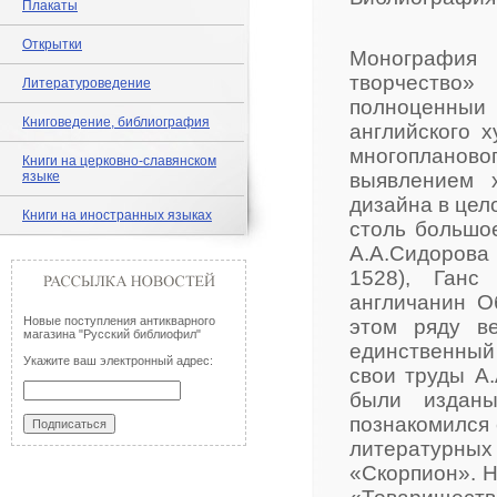
Плакаты
Открытки
Монография
творчество»
Литературоведение
полноценны
Книговедение, библиография
английского х
многопланов
Книги на церковно-славянском
языке
выявлением 
дизайна в цел
Книги на иностранных языках
столь большо
А.А.Сидорова
1528), Ганс
англичанин О
Новые поступления антикварного
этом ряду в
магазина "Русский библиофил"
единственный
Укажите ваш электронный адрес:
свои труды А
были изданы
познакомился 
литературных
«Скорпион». 