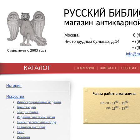
Москва,
8 (
Чистопрудный бульвар, д.14
+7(9
+7(9
info@ru
КАТАЛОГ
|
|
|
О МАГАЗИНЕ
КОНТАКТЫ
СОБЫТИЯ
История
Часы работы магазина
Искусство
♦
Иллюстрированные издания
00
00
пн.-пт.
11
- 19
♦
Архитектура
00
00
сб.
11
- 17
♦
Театр и балет
♦
Издания советской эпохи
♦
Книги русского авангарда
♦
Каталоги выставок
♦
Кино
♦
Реклама