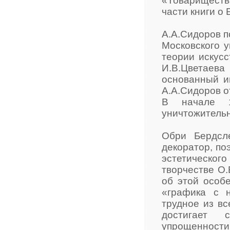
«Товарищества
части книги о
А.А.Сидоров п
Московского 
теории искусс
И.В.Цветаева
основанный им
А.А.Сидоров о
В начале 19
уничтожительн
Обри Бердсле
декоратор, по
эстетического
творчестве О.
об этой особе
«графика с 
трудное из вс
достигает 
упрощенности,