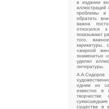
в издании во
иллюстраций 
проблемы в 
обратить вни
важна посто
относился к
показывают р
того, важно
карикатуры, 
«жирной жен
знаменитых «
уделял иллю
литературы.
А.А.Сидоро
художественно
одним из са
известно в 
творчестве
сумасшедшие
существа в 