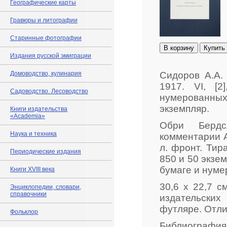
Географические карты
Гравюры и литографии
Старинные фотографии
В корзину
Купить
Издания русской эмиграции
Домоводство, кулинария
Сидоров А.А.
1917. VI, [
Садоводство. Лесоводство
нумерованны
экземпляр.
Книги издательства
«Academia»
Обри Бердс
Наука и техника
комментарии А.
л. фронт. Тир
Периодические издания
850 и 50 экзе
бумаге и нумер
Книги XVIII века
30,6 x 22,7 
Энциклопедии, словари,
справочники
издательски
футляре. Отли
Фольклор
Библиография: