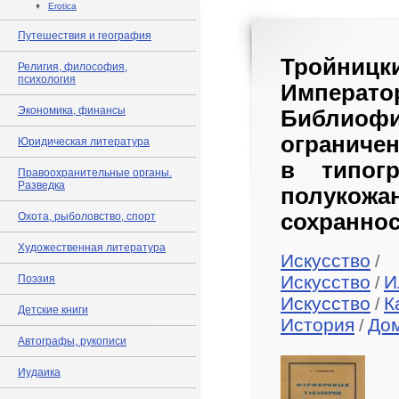
♦
Erotica
Путешествия и география
Тройниц
Религия, философия,
психология
Императ
Экономика, финансы
Библиоф
ограниче
Юридическая литература
в типог
Правоохранительные органы.
Разведка
полуко
сохраннос
Охота, рыболовство, спорт
Художественная литература
Искусство
/
Искусство
И
Поэзия
/
Искусство
К
/
Детские книги
История
До
/
Автографы, рукописи
Иудаика