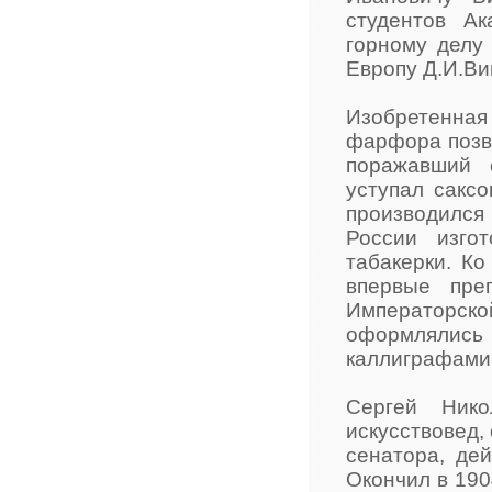
студентов А
горному делу
Европу Д.И.Ви
Изобретенна
фарфора позво
поражавший 
уступал саксо
производился
России изго
табакерки. К
впервые пре
Императорс
оформлялис
каллиграфами
Сергей Нико
искусствовед,
сенатора, дей
Окончил в 190