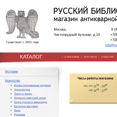
Москва,
8 (
Чистопрудный бульвар, д.14
+7(9
+7(9
info@ru
КАТАЛОГ
|
|
|
О МАГАЗИНЕ
КОНТАКТЫ
СОБЫТИЯ
История
Часы работы магазина
Искусство
♦
Иллюстрированные издания
00
00
пн.-пт.
11
- 19
♦
Архитектура
00
00
сб.
11
- 17
♦
Театр и балет
♦
Издания советской эпохи
♦
Книги русского авангарда
♦
Каталоги выставок
♦
Кино
♦
Реклама