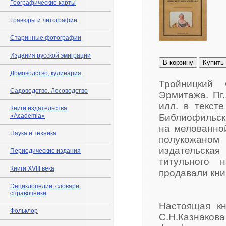
Географические карты
Гравюры и литографии
Старинные фотографии
Издания русской эмиграции
В корзину
Купить
Домоводство, кулинария
Тройницкий 
Садоводство. Лесоводство
Эрмитажа. Пг.
илл. в тексте
Книги издательства
«Academia»
Библиофильск
на мелованно
Наука и техника
полукожано
издательска
Периодические издания
титульного 
Книги XVIII века
продавали кни
Энциклопедии, словари,
справочники
Настоящая кн
Фольклор
С.Н.Казнак