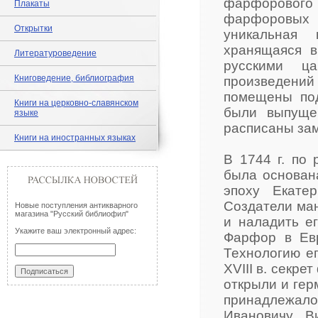
фарфорового 
Плакаты
фарфоровых 
Открытки
уникальная 
хранящаяся в
Литературоведение
русскими ц
Книговедение, библиография
произведений
помещены под
Книги на церковно-славянском
были выпуще
языке
расписаны за
Книги на иностранных языках
В 1744 г. по
была основан
эпоху Екате
Создатели ма
Новые поступления антикварного
магазина "Русский библиофил"
и наладить е
Укажите ваш электронный адрес:
Фарфор в Евр
Технологию е
XVIII в. секр
открыли и гер
принадлежа
Ивановичу В