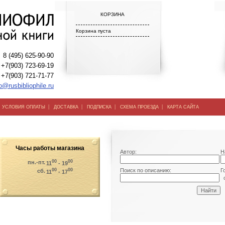
КОРЗИНА
Корзина пуста
8 (495) 625-90-90
+7(903) 723-69-19
+7(903) 721-71-77
o@rusbibliophile.ru
|
|
|
|
|
УСЛОВИЯ ОПЛАТЫ
ДОСТАВКА
ПОДПИСКА
СХЕМА ПРОЕЗДА
КАРТА САЙТА
Часы работы магазина
Автор:
Н
00
00
пн.-пт.
11
- 19
00
00
Поиск по описанию:
Г
сб.
11
- 17
о