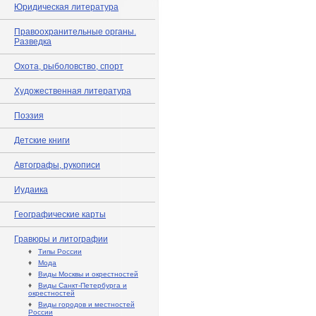
Юридическая литература
Правоохранительные органы.
Разведка
Охота, рыболовство, спорт
Художественная литература
Поэзия
Детские книги
Автографы, рукописи
Иудаика
Географические карты
Гравюры и литографии
♦
Типы России
♦
Мода
♦
Виды Москвы и окрестностей
♦
Виды Санкт-Петербурга и
окрестностей
♦
Виды городов и местностей
России