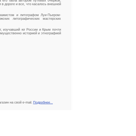
а его была автором путевых очерков,
в дороге и все, что касалось внешней
зажистом и литографом Луи-Пьером-
жских литографических мастерских
г, изучавший юг России и Крым почти
реимущественно историей и этнографией
азин на свой e-mail.
Подробнее...