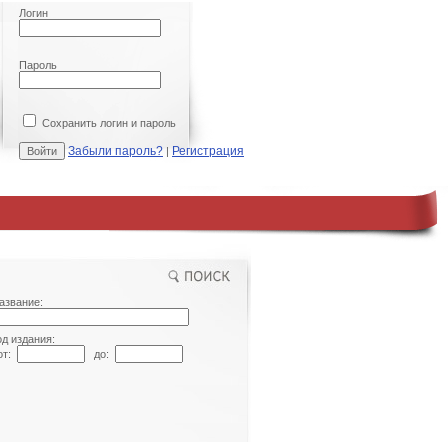
Логин
Пароль
Сохранить логин и пароль
Забыли пароль?
Регистрация
|
азвание:
од издания:
т:
до: