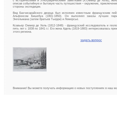
с историческими и этнографическими заметками (К.Оммер де Хель), жен
описав событийную и бытовую часть путешествия – окружение, приключения 
стороны экспедиции.
Вид Бахчисарайского дворца был исполнен известным французским пей
Альфонсом Бишебуа (1801-1850). Он выполнял заказы лучших пари
Энгельмана (затем братьев Тьерри) и Лемерсье.
Ксавьер Оммер де Хель (1812-1848) - французский исследователь и геоло
пять лет с 1838 по 1841 г.г. Его жена Адель (1819-1883) интересовалась п
этого региона.
задать вопрос
Внимание! Вы можете получать информацию о новых поступлениях в наш маг