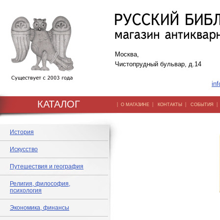
Москва,
Чистопрудный бульвар, д.14
inf
КАТАЛОГ
|
|
|
О МАГАЗИНЕ
КОНТАКТЫ
СОБЫТИЯ
История
Искусство
Путешествия и география
Религия, философия,
психология
Экономика, финансы