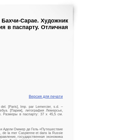
 Бахчи-Сарае. Художник
ия в паспарту. Отличная
Версия для печати
el. [Paris], Imp. par Lemercier, s.d. –
буа. [Париж], литография Лемерсье,
м. Размеры в паспарту: 37 х 45,5 см.
а и Адели Оммер де Гель «Путешествие
 de la mer Caspienne et dans la Russie
 управление, государственная экономика