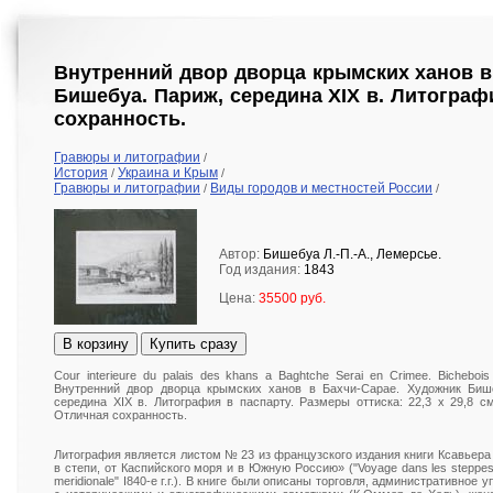
Внутренний двор дворца крымских ханов в
Бишебуа. Париж, середина XIX в. Литограф
сохранность.
Гравюры и литографии
/
История
Украина и Крым
/
/
Гравюры и литографии
Виды городов и местностей России
/
/
Автор:
Бишебуа Л.-П.-А., Лемерсье.
Год издания:
1843
Цена:
35500 руб.
В корзину
Купить сразу
Cour interieure du palais des khans a Baghtche Serai en Crimee. Bichebois d
Внутренний двор дворца крымских ханов в Бахчи-Сарае. Художник Бише
середина XIX в. Литография в паспарту. Размеры оттиска: 22,3 х 29,8 с
Отличная сохранность.
Литография является листом № 23 из французского издания книги Ксавьер
в степи, от Каспийского моря и в Южную Россию» ("Voyage dans les steppes,
meridionale" I840-е г.г.). В книге были описаны торговля, административное