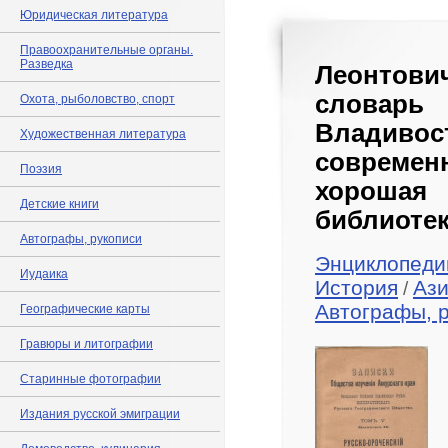
Юридическая литература
Правоохранительные органы.
Разведка
Леонтови
словарь
Охота, рыболовство, спорт
Владивост
Художественная литература
современ
Поэзия
хорошая
Детские книги
библиотек
Автографы, рукописи
Энциклопедии
Иудаика
История
Аз
/
Автографы, 
Географические карты
Гравюры и литографии
Старинные фотографии
Издания русской эмиграции