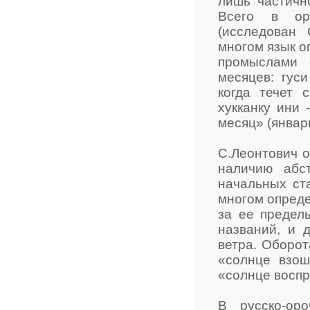
лишь частичн
Всего в оро
(исследован 
многом язык 
промыслами 
месяцев: гуси
когда течет 
хукканку ини 
месяц» (январь)
С.Леонтович о
наличию абс
начальных ст
многом опреде
за ее предел
названий, и 
ветра. Оборот
«солнце взош
«солнце воспря
В русско-ор