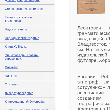
Домоводство, кулинария
Садоводство. Лесоводство
Книги издательства
«Academia»
Леонтович 
Наука и техника
грамматичес
впадающей в Т
Периодические издания
Владивосток, 
Книги XVIII века
см. На титуль
издательско
Энциклопедии, словари,
справочники
футляре. Хоро
Фольклор
Евгений Роб
Плакаты
этнограф, л
Открытки
сотрудником л
ассоциации 
Литературоведение
созданием 
Книговедение, библиография
географичес
Арестован в 19