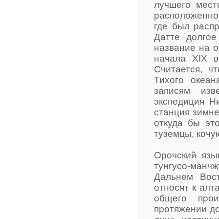
лучшего мест
расположенног
где был распр
Датте долгое
название на о
начала XIX в
Считается, ч
Тихого океа
записям изв
экспедиция Н
станция зимне
откуда бы эт
туземцы, кочу
Орочский язы
тунгусо-ман
Дальнем Вос
относят к алт
общего прои
протяжении до