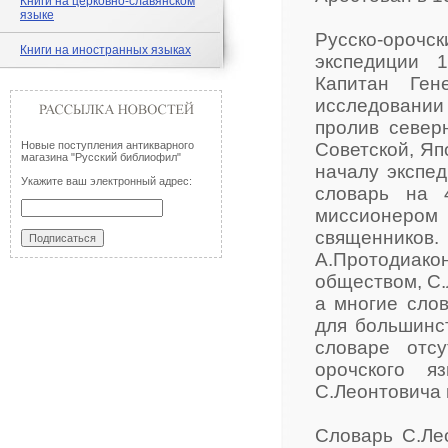
Книги на церковно-славянском
языке
Русско-орочс
Книги на иностранных языках
экспедиции 
Капитан Ген
исследовании
пролив север
Новые поступления антикварного
Советской, Яп
магазина "Русский библиофил"
началу экспе
Укажите ваш электронный адрес:
словарь на 
миссионеро
священник
А.Протодиак
обществом, С.
а многие слов
для большинс
словаре отсу
орочского я
С.Леонтовича 
Словарь С.Ле