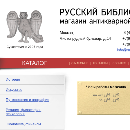
Москва,
8 (
Чистопрудный бульвар, д.14
+7(9
+7(9
info@ru
КАТАЛОГ
|
|
|
О МАГАЗИНЕ
КОНТАКТЫ
СОБЫТИЯ
История
Часы работы магазина
Искусство
00
00
пн.-пт.
11
- 19
Путешествия и география
00
00
сб.
11
- 17
Религия, философия,
психология
Экономика, финансы