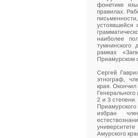
фонетике язы
правилах. Раб
письменност
устоявшейся
грамматичес
наиболее по
тумнинского 
рамках «Зап
Приамурском о
Сергей Гаврил
этнограф, чл
края. Окончил
Генерального 
2 и 3 степени
Приамурского 
избран чле
естествознан
университет
Амурского кра