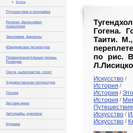
♦
Erotica
Путешествия и география
Тугендхо
Религия, философия,
психология
Гогена. Г
Экономика, финансы
Таити. М.
переплет
Юридическая литература
по рис. 
Правоохранительные органы.
Разведка
Л.Лисицко
Охота, рыболовство, спорт
Искусство
/
Художественная литература
История
/
История
Эт
/
Поэзия
История
Ме
/
Детские книги
Путешествия
Искусство
И
/
Автографы, рукописи
Искусство
К
/
Иудаика