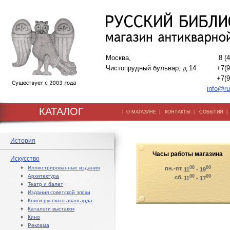
Москва,
8 (
Чистопрудный бульвар, д.14
+7(9
+7(9
info@ru
КАТАЛОГ
|
|
|
О МАГАЗИНЕ
КОНТАКТЫ
СОБЫТИЯ
История
Часы работы магазина
Искусство
♦
Иллюстрированные издания
00
00
пн.-пт.
11
- 19
♦
Архитектура
00
00
сб.
11
- 17
♦
Театр и балет
♦
Издания советской эпохи
♦
Книги русского авангарда
♦
Каталоги выставок
♦
Кино
♦
Реклама