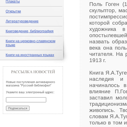
Плакаты
Поль Гоген (
скульптор, ма
Открытки
постимпресси
Литературоведение
которой собр
художника в
Книговедение, библиография
опостылевшей
назвать обра
Книги на церковно-славянском
языке
века она пол
читателя. На 
Книги на иностранных языках
1913 г.
Книга Я.А.Туг
наследия и 
Новые поступления антикварного
начиналось в
магазина "Русский библиофил"
влияние П.Го
Укажите ваш электронный адрес:
заставил мол
традиционизм
живопись. Тв
словам Я.А.Ту
только в том 