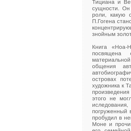
Тициана и Ве
сущности. Он
роли, какую 
П.Гогена стан
концентрирую
знойным золот
Книга «Ноа-Н
посвящена 
материально
общения ав
автобиограф
островах пот
художника к Та
произведения 
этого не мог
иследования
погруженный 
пробудил в не
Моне и прочи
его семейной