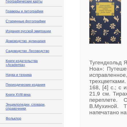
Географические карты
Гравюры и литографии
Старинные фотографии
Издания русской эмиграции
Домоводство, кулинария
Садоводство. Лесоводство
Книги издательства
Тугендхольд Я
«Academia»
Ноа»: Путеше
исправленн
Наука и техника
трехцветками.
Периодические издания
168, [4] c.; с
21,9 см. Тир
Книги XVIII века
переплете. 
Энциклопедии, словари,
В.Мухиной. 
справочники
напечатано на
Фольклор