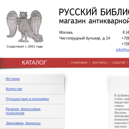
Москва,
8 (
Чистопрудный бульвар, д.14
+7(9
+7(9
info@ru
КАТАЛОГ
|
|
|
О МАГАЗИНЕ
КОНТАКТЫ
СОБЫТИЯ
История
Искусство
В рубрик
Путешествия и география
очень шир
представ
самых 
Религия, философия,
теорети
Магазин 
психология
библиоф
внима
Экономика, финансы
комплек
научны