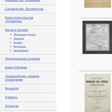
Домоводство, кулинария
Садоводство. Лесоводство
Книги издательства
«Academia»
Наука и техника
♦
Железные дороги
♦
Авиация
♦
Космос
♦
Медицина
♦
Автомобили
Периодические издания
Книги XVIII века
Энциклопедии, словари,
справочники
Фольклор
Плакаты
Открытки