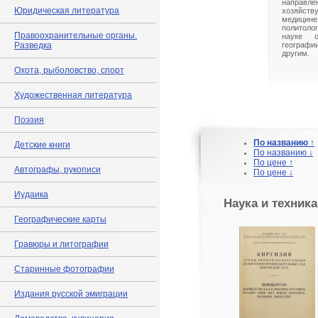
направле
Юридическая литература
хозяйст
медицине
политоло
Правоохранительные органы.
науке 
Разведка
географ
другим.
Охота, рыболовство, спорт
Художественная литература
Поэзия
По названию ↑
Детские книги
По названию ↓
По цене ↑
Автографы, рукописи
По цене ↓
Иудаика
Наука и техника
Географические карты
Гравюры и литографии
Старинные фотографии
Издания русской эмиграции