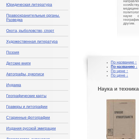
направле
Юридическая литература
хозяйст
медицине
политоло
Правоохранительные органы.
науке 
Разведка
географ
другим.
Охота, рыболовство, спорт
Художественная литература
Поэзия
По названию ↑
Детские книги
По названию ↓
По цене ↑
Автографы, рукописи
По цене ↓
Иудаика
Наука и техника
Географические карты
Гравюры и литографии
Старинные фотографии
Издания русской эмиграции