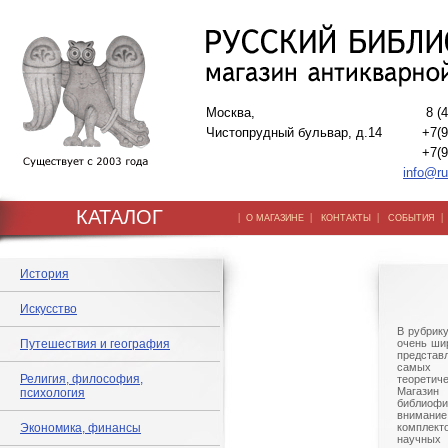
Москва,
8 (
Чистопрудный бульвар, д.14
+7(9
+7(9
info@ru
КАТАЛОГ
|
|
|
О МАГАЗИНЕ
КОНТАКТЫ
СОБЫТИЯ
История
Искусство
В рубрик
Путешествия и география
очень шир
представ
самых 
Религия, философия,
теорети
Магазин 
психология
библиоф
внима
Экономика, финансы
комплек
научны