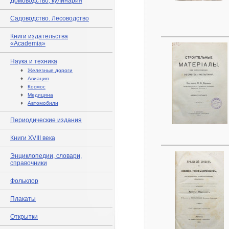
Домоводство, кулинария
Садоводство. Лесоводство
Книги издательства
«Academia»
Наука и техника
♦
Железные дороги
♦
Авиация
♦
Космос
♦
Медицина
♦
Автомобили
Периодические издания
Книги XVIII века
Энциклопедии, словари,
справочники
Фольклор
Плакаты
Открытки