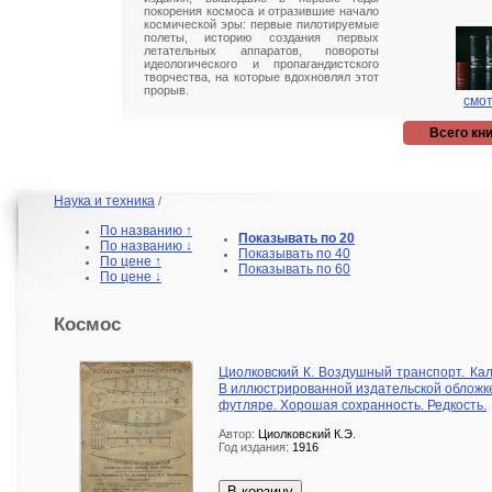
покорения космоса и отразившие начало
космической эры: первые пилотируемые
полеты, историю создания первых
летательных аппаратов, повороты
идеологического и пропагандистского
творчества, на которые вдохновлял этот
прорыв.
смот
Всего кни
Наука и техника
/
По названию ↑
Показывать по 20
По названию ↓
Показывать по 40
По цене ↑
Показывать по 60
По цене ↓
Космос
Циолковский К. Воздушный транспорт. Кал
В иллюстрированной издательской обложк
футляре. Хорошая сохранность. Редкость.
Автор:
Циолковский К.Э.
Год издания:
1916
В корзину