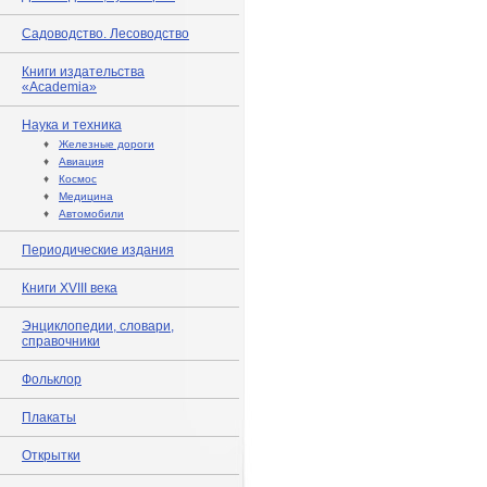
Садоводство. Лесоводство
Книги издательства
«Academia»
Наука и техника
♦
Железные дороги
♦
Авиация
♦
Космос
♦
Медицина
♦
Автомобили
Периодические издания
Книги XVIII века
Энциклопедии, словари,
справочники
Фольклор
Плакаты
Открытки