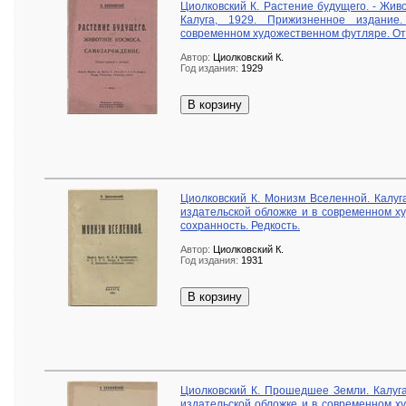
Циолковский К. Растение будущего. - Жив
Калуга, 1929. Прижизненное издание
современном художественном футляре. Отл
Автор:
Циолковский К.
Год издания:
1929
В корзину
Циолковский К. Монизм Вселенной. Калуг
издательской обложке и в современном х
сохранность. Редкость.
Автор:
Циолковский К.
Год издания:
1931
В корзину
Циолковский К. Прошедшее Земли. Калуга
издательской обложке и в современном х