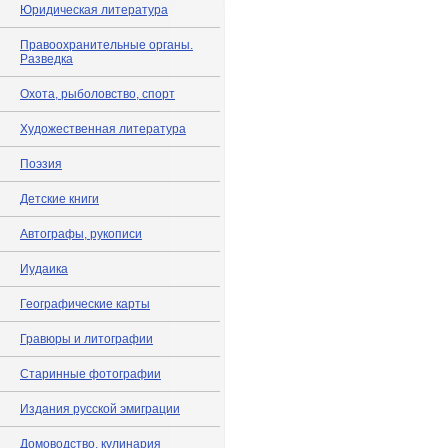
Юридическая литература
Правоохранительные органы.
Разведка
Охота, рыболовство, спорт
Художественная литература
Поэзия
Детские книги
Автографы, рукописи
Иудаика
Географические карты
Гравюры и литографии
Старинные фотографии
Издания русской эмиграции
Домоводство, кулинария