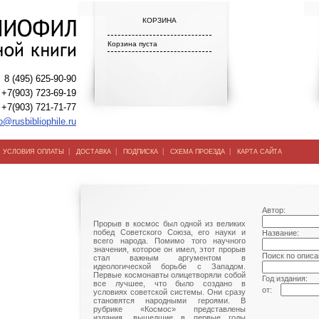
КОРЗИНА
Корзина пуста
8 (495) 625-90-90
+7(903) 723-69-19
+7(903) 721-71-77
o@rusbibliophile.ru
|
|
|
|
|
УСЛОВИЯ ОПЛАТЫ
ДОСТАВКА
ПОДПИСКА
СХЕМА ПРОЕЗДА
КАРТА САЙТА
Автор:
Прорыв в космос был одной из великих
побед Советского Союза, его науки и
Название:
всего народа. Помимо того научного
значения, которое он имел, этот прорыв
Поиск по описа
стал важным аргументом в
идеологической борьбе с Западом.
Первые космонавты олицетворяли собой
Год издания:
все лучшее, что было создано в
от:
условиях советской системы. Они сразу
становятся народными героями. В
рубрике «Космос» представлены
издания, вышедшие в первые годы