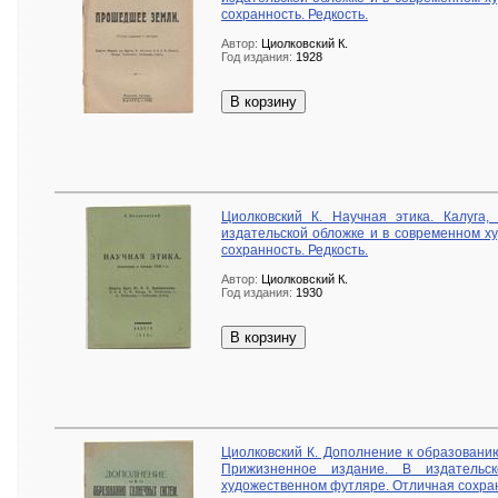
сохранность. Редкость.
Автор:
Циолковский К.
Год издания:
1928
В корзину
Циолковский К. Научная этика. Калуга,
издательской обложке и в современном х
сохранность. Редкость.
Автор:
Циолковский К.
Год издания:
1930
В корзину
Циолковский К. Дополнение к образованию
Прижизненное издание. В издательс
художественном футляре. Отличная сохран