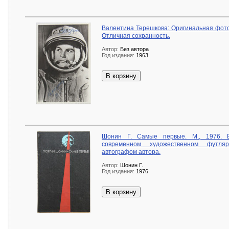
Валентина Терешкова: Оригинальная фотог
Отличная сохранность.
Автор:
Без автора
Год издания:
1963
В корзину
Шонин Г. Самые первые. М., 1976. 
современном художественном футля
автографом автора.
Автор:
Шонин Г.
Год издания:
1976
В корзину