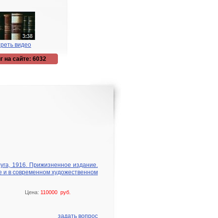
реть видео
г на сайте: 6032
уга, 1916. Прижизненное издание.
е и в современном художественном
Цена:
110000 руб.
задать вопрос