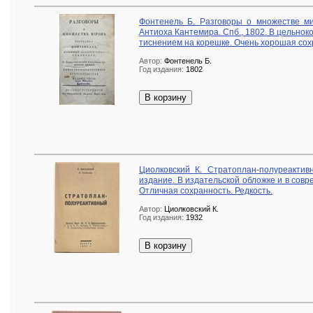
Фонтенель Б. Разговоры о множестве ми
Антиоха Кантемира. Спб., 1802. В цельно
тиснением на корешке. Очень хорошая сох
Автор:
Фонтенель Б.
Год издания:
1802
В корзину
Циолковский К. Стратоплан-полуреактив
издание. В издательской обложке и в сов
Отличная сохранность. Редкость.
Автор:
Циолковский К.
Год издания:
1932
В корзину