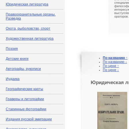
специал
Юридическая литература
философи
интересу
выступл
Правоохранительные органы.
ораторов.
Разведка
Охота, рыболовство, спорт
Художественная литература
Поэзия
По названию ↑
Детские книги
По названию ↓
По цене ↑
Автографы, рукописи
По цене ↓
Иудаика
Юридическая л
Географические карты
Гравюры и литографии
Старинные фотографии
Издания русской эмиграции