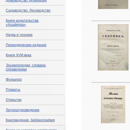
Домоводство, кулинария
Садоводство. Лесоводство
Книги издательства
«Academia»
Наука и техника
Периодические издания
Книги XVIII века
Энциклопедии, словари,
справочники
Фольклор
Плакаты
Открытки
Литературоведение
Книговедение, библиография