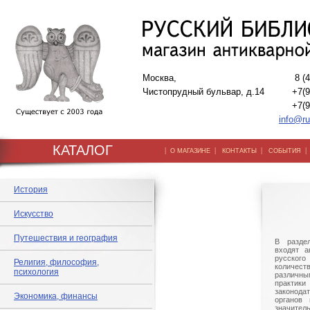
Москва,
8 (
Чистопрудный бульвар, д.14
+7(9
+7(9
info@ru
КАТАЛОГ
|
|
|
О МАГАЗИНЕ
КОНТАКТЫ
СОБЫТИЯ
История
Искусство
Путешествия и география
В разде
входят а
русского
Религия, философия,
количе
психология
различны
практик
законод
Экономика, финансы
органов 
значит