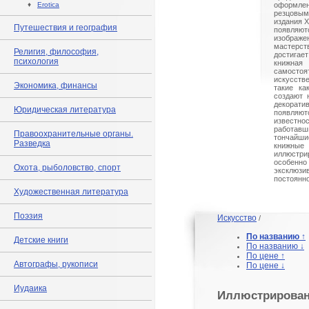
♦
Erotica
оформ
резцовы
издания X
Путешествия и география
появля
изображен
мастерс
Религия, философия,
достига
психология
книжна
самосто
искусств
Экономика, финансы
такие ка
создают 
декора
Юридическая литература
появляю
известн
работавш
Правоохранительные органы.
тончайш
Разведка
книжн
иллюстри
особен
Охота, рыболовство, спорт
эксклюз
постоянно
Художественная литература
Поэзия
Искусство
/
По названию ↑
Детские книги
По названию ↓
По цене ↑
Автографы, рукописи
По цене ↓
Иудаика
Иллюстрирован