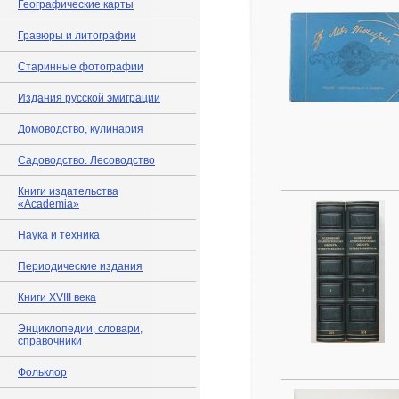
Географические карты
Гравюры и литографии
Старинные фотографии
Издания русской эмиграции
Домоводство, кулинария
Садоводство. Лесоводство
Книги издательства
«Academia»
Наука и техника
Периодические издания
Книги XVIII века
Энциклопедии, словари,
справочники
Фольклор