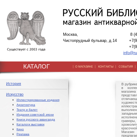
Москва,
8 (
Чистопрудный бульвар, д.14
+7(9
+7(9
info@ru
КАТАЛОГ
|
|
|
О МАГАЗИНЕ
КОНТАКТЫ
СОБЫТИЯ
История
В рубрик
в колле
магази
Искусство
предста
отлич
♦
Иллюстрированные издания
худож
♦
Архитектура
иллюстр
♦
Театр и балет
выполне
западным
♦
Издания советской эпохи
исполне
♦
Книги русского авангарда
гравю
♦
Каталоги выставок
хромолит
красочно
♦
Кино
Магази
♦
Реклама
предлага