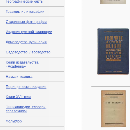
Географические карты
Гравюры и литографии
Старинные фотографии
Издания русской эмиграции
Домоводство, кулинария
Садоводство. Лесоводство
Книги издательства
«Academia»
Наука и техника
Периодические издания
Книги XVIII века
Энциклопедии, словари,
справочники
Фольклор