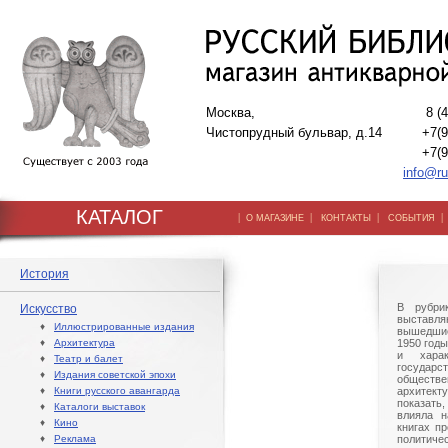
Москва,
8 (
Чистопрудный бульвар, д.14
+7(9
+7(9
info@ru
КАТАЛОГ
|
|
|
О МАГАЗИНЕ
КОНТАКТЫ
СОБЫТИЯ
История
В рубри
Искусство
выставл
♦
Иллюстрированные издания
вышедшие
♦
Архитектура
1950 год
и харак
♦
Театр и балет
госуда
♦
Издания советской эпохи
обществ
♦
Книги русского авангарда
архитек
показать,
♦
Каталоги выставок
влияла н
♦
Кино
книгах п
♦
Реклама
политиче