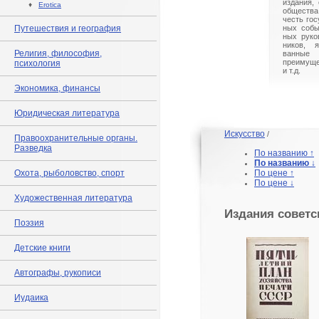
издания,
♦
Erotica
общества
честь гос
Путешествия и география
ных собы
ных руко
ников, 
Религия, философия,
ванные 
преимуще
психология
и т.д.
Экономика, финансы
Юридическая литература
Искусство
/
Правоохранительные органы.
Разведка
По названию ↑
По названию ↓
Охота, рыболовство, спорт
По цене ↑
По цене ↓
Художественная литература
Издания советс
Поэзия
Детские книги
Автографы, рукописи
Иудаика