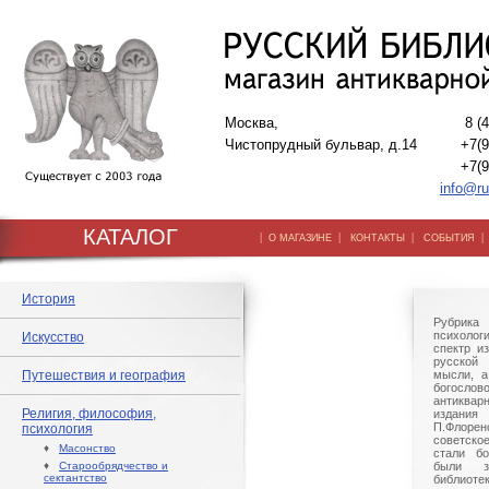
Москва,
8 (
Чистопрудный бульвар, д.14
+7(9
+7(9
info@ru
КАТАЛОГ
|
|
|
О МАГАЗИНЕ
КОНТАКТЫ
СОБЫТИЯ
История
Рубрик
психоло
Искусство
спектр и
русской
Путешествия и география
мысли, а
богослово
антиквар
Религия, философия,
издания 
П.Флорен
психология
советско
♦
Масонство
стали бо
♦
Старообрядчество и
были з
сектантство
библиот