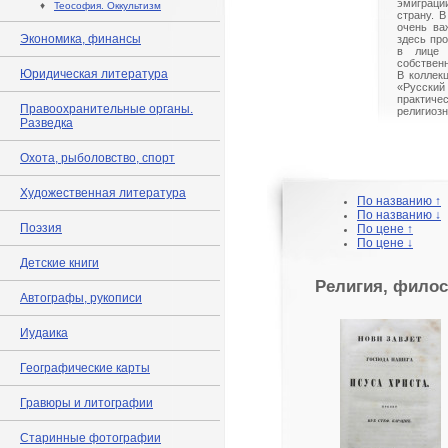
эмиграци
♦
Теософия. Оккультизм
страну. 
очень ва
Экономика, финансы
здесь пр
в лице 
собствен
Юридическая литература
В коллекц
«Русск
практиче
Правоохранительные органы.
религиоз
Разведка
Охота, рыболовство, спорт
Художественная литература
По названию ↑
По названию ↓
Поэзия
По цене ↑
По цене ↓
Детские книги
Религия, филос
Автографы, рукописи
Иудаика
Географические карты
Гравюры и литографии
Старинные фотографии