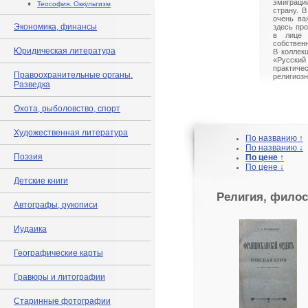
эмиграци
♦
Теософия. Оккультизм
страну. 
очень ва
Экономика, финансы
здесь пр
в лице 
собствен
Юридическая литература
В коллекц
«Русск
практиче
Правоохранительные органы.
религиоз
Разведка
Охота, рыболовство, спорт
Художественная литература
По названию ↑
По названию ↓
Поэзия
По цене ↑
По цене ↓
Детские книги
Религия, филос
Автографы, рукописи
Иудаика
Географические карты
Гравюры и литографии
Старинные фотографии