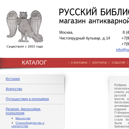
Москва,
8 (
Чистопрудный бульвар, д.14
+7(9
+7(9
info@ru
КАТАЛОГ
|
|
|
О МАГАЗИНЕ
КОНТАКТЫ
СОБЫТИЯ
История
Рубрик
психоло
Искусство
спектр и
русской
Путешествия и география
мысли, а
богослово
антиквар
Религия, философия,
издания 
П.Флорен
психология
советско
♦
Масонство
стали бо
♦
Старообрядчество и
были з
сектантство
библиот