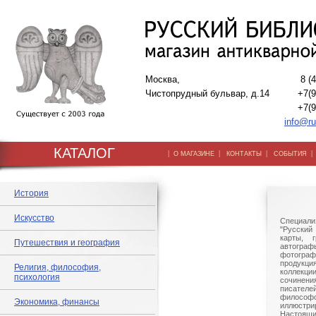
Москва,
8 (
Чистопрудный бульвар, д.14
+7(9
+7(9
info@ru
КАТАЛОГ
|
|
|
О МАГАЗИНЕ
КОНТАКТЫ
СОБЫТИЯ
История
Искусство
Специали
"Русский 
карты, г
Путешествия и география
автогр
фотографи
продукц
Религия, философия,
коллек
психология
сочине
писател
филосо
Экономика, финансы
иллюстри
Настоящи