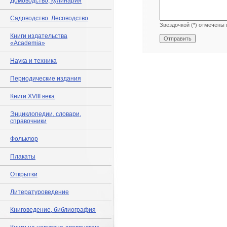
Домоводство, кулинария
Садоводство. Лесоводство
Звездочкой (*) отмечены 
Книги издательства
«Academia»
Наука и техника
Периодические издания
Книги XVIII века
Энциклопедии, словари,
справочники
Фольклор
Плакаты
Открытки
Литературоведение
Книговедение, библиография