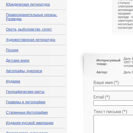
столько 
Юридическая литература
электрон
антиквар
продаже.
Правоохранительные органы.
прежде ч
Разведка
заинте
нескольк
посмотрет
Охота, рыболовство, спорт
Художественная литература
Поэзия
Даль 
Детские книги
Интересуемый
1897-
товар:
сохра
Автографы, рукописи
Автор:
Даль 
Иудаика
Ваше имя (*):
Географические карты
Email (*):
Гравюры и литографии
Текст письма (*):
Старинные фотографии
Издания русской эмиграции