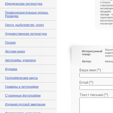
столько 
Юридическая литература
электрон
антиквар
продаже.
Правоохранительные органы.
прежде ч
Разведка
заинте
нескольк
посмотрет
Охота, рыболовство, спорт
Художественная литература
Поэзия
Souven
Детские книги
Интересуемый
издат
товар:
золот
Автографы, рукописи
Автор:
Аванц
Иудаика
Ваше имя (*):
Географические карты
Email (*):
Гравюры и литографии
Текст письма (*):
Старинные фотографии
Издания русской эмиграции