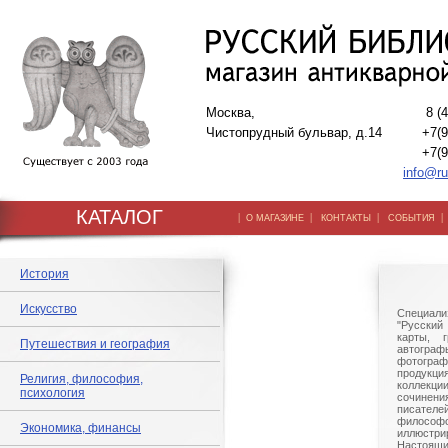
Москва,
8 (
Чистопрудный бульвар, д.14
+7(9
+7(9
info@ru
КАТАЛОГ
|
|
|
О МАГАЗИНЕ
КОНТАКТЫ
СОБЫТИЯ
История
Искусство
Специали
"Русский 
карты, г
Путешествия и география
автогр
фотографи
продукц
Религия, философия,
коллек
психология
сочине
писател
филосо
Экономика, финансы
иллюстри
Настоящи