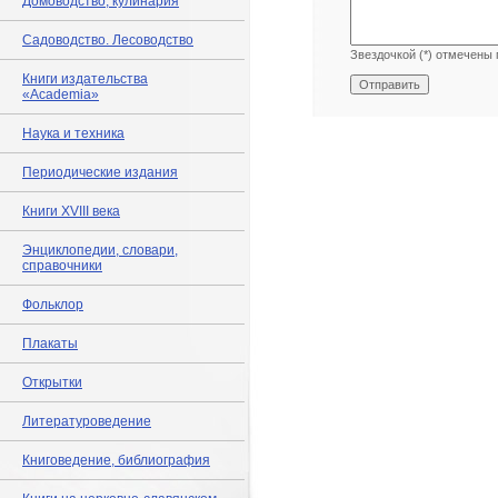
Домоводство, кулинария
Садоводство. Лесоводство
Звездочкой (*) отмечены 
Книги издательства
«Academia»
Наука и техника
Периодические издания
Книги XVIII века
Энциклопедии, словари,
справочники
Фольклор
Плакаты
Открытки
Литературоведение
Книговедение, библиография