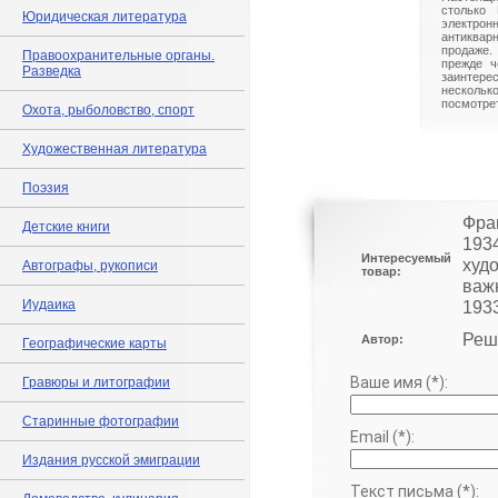
столько 
Юридическая литература
электрон
антиквар
продаже.
Правоохранительные органы.
прежде ч
Разведка
заинте
нескольк
посмотрет
Охота, рыболовство, спорт
Художественная литература
Поэзия
Фра
Детские книги
1934
Интересуемый
худ
Автографы, рукописи
товар:
важ
Иудаика
1933
Реш
Автор:
Географические карты
Ваше имя (*):
Гравюры и литографии
Старинные фотографии
Email (*):
Издания русской эмиграции
Текст письма (*):