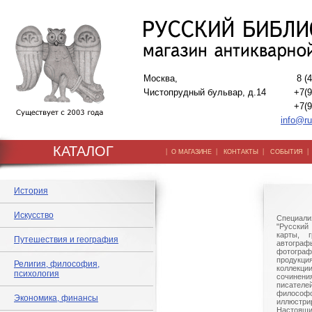
Москва,
8 (
Чистопрудный бульвар, д.14
+7(9
+7(9
info@ru
КАТАЛОГ
|
|
|
О МАГАЗИНЕ
КОНТАКТЫ
СОБЫТИЯ
История
Искусство
Специали
"Русский 
карты, г
Путешествия и география
автогр
фотографи
продукц
Религия, философия,
коллек
психология
сочине
писател
филосо
Экономика, финансы
иллюстри
Настоящи