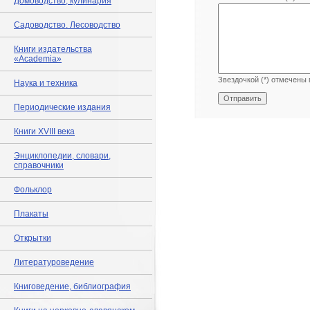
Домоводство, кулинария
Садоводство. Лесоводство
Книги издательства
«Academia»
Звездочкой (*) отмечены 
Наука и техника
Периодические издания
Книги XVIII века
Энциклопедии, словари,
справочники
Фольклор
Плакаты
Открытки
Литературоведение
Книговедение, библиография