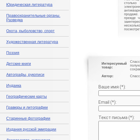
столько 
Юридическая литература
электрон
антиквар
продаже.
Правоохранительные органы.
прежде ч
Разведка
заинте
нескольк
посмотрет
Охота, рыболовство, спорт
Художественная литература
Поэзия
Спасс
Детские книги
Интересуемый
полук
товар:
сохра
Автографы, рукописи
Автор:
Спасс
Иудаика
Ваше имя (*):
Географические карты
Email (*):
Гравюры и литографии
Текст письма (*):
Старинные фотографии
Издания русской эмиграции