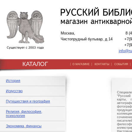
Москва,
8 (
Чистопрудный бульвар, д.14
+7(9
+7(9
info@ru
КАТАЛОГ
|
|
|
О МАГАЗИНЕ
КОНТАКТЫ
СОБЫТИЯ
История
Искусство
Специали
"Русский 
карты, г
Путешествия и география
автогр
фотографи
продукц
Религия, философия,
коллек
психология
сочине
писател
филосо
Экономика, финансы
иллюстри
Настоящи