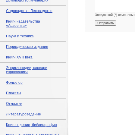
Домоводство, кулинария
Садоводство. Лесоводство
Звездочкой (*) отмечены 
Книги издательства
«Academia»
Наука и техника
Периодические издания
Книги XVIII века
Энциклопедии, словари,
справочники
Фольклор
Плакаты
Открытки
Литературоведение
Книговедение, библиография