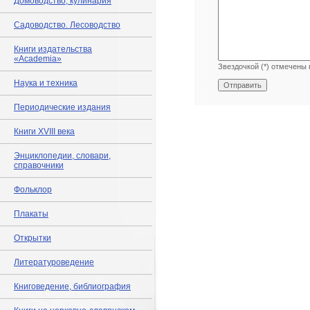
Домоводство, кулинария
Садоводство. Лесоводство
Книги издательства
«Academia»
Звездочкой (*) отмечены 
Наука и техника
Периодические издания
Книги XVIII века
Энциклопедии, словари,
справочники
Фольклор
Плакаты
Открытки
Литературоведение
Книговедение, библиография