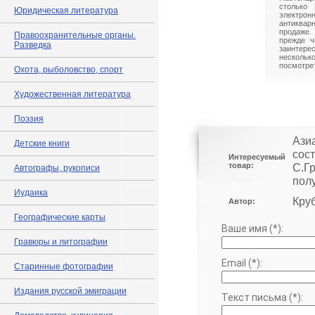
столько 
Юридическая литература
электрон
антиквар
продаже.
Правоохранительные органы.
прежде ч
Разведка
заинте
нескольк
посмотрет
Охота, рыболовство, спорт
Художественная литература
Поэзия
Ази
Детские книги
сос
Интересуемый
товар:
С.Г
Автографы, рукописи
пол
Иудаика
Круб
Автор:
Географические карты
Ваше имя (*):
Гравюры и литографии
Email (*):
Старинные фотографии
Издания русской эмиграции
Текст письма (*):