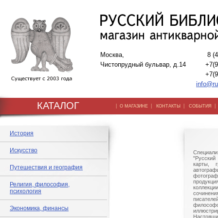
Москва,
8 (
Чистопрудный бульвар, д.14
+7(9
+7(9
info@ru
КАТАЛОГ
|
|
|
О МАГАЗИНЕ
КОНТАКТЫ
СОБЫТИЯ
История
Искусство
Специали
"Русский 
карты, г
Путешествия и география
автогр
фотографи
продукц
Религия, философия,
коллек
психология
сочине
писател
филосо
Экономика, финансы
иллюстри
Настоящи