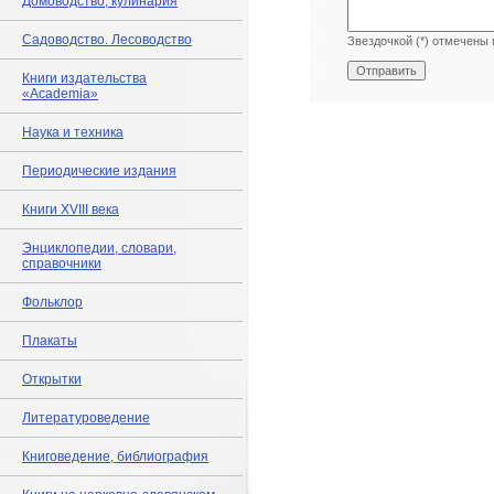
Домоводство, кулинария
Садоводство. Лесоводство
Звездочкой (*) отмечены 
Книги издательства
«Academia»
Наука и техника
Периодические издания
Книги XVIII века
Энциклопедии, словари,
справочники
Фольклор
Плакаты
Открытки
Литературоведение
Книговедение, библиография