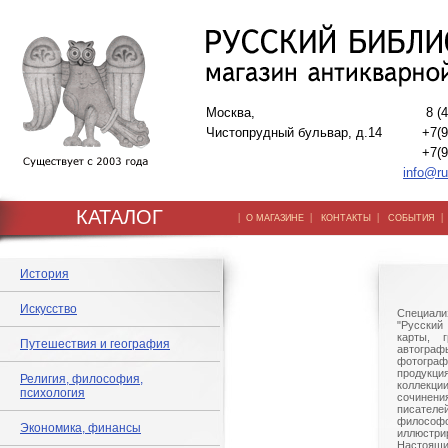
Москва,
8 (
Чистопрудный бульвар, д.14
+7(9
+7(9
info@ru
КАТАЛОГ
|
|
|
О МАГАЗИНЕ
КОНТАКТЫ
СОБЫТИЯ
История
Искусство
Специали
"Русский 
карты, г
Путешествия и география
автогр
фотографи
продукц
Религия, философия,
коллек
психология
сочине
писател
филосо
Экономика, финансы
иллюстри
Настоящи