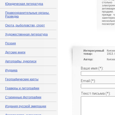
столько 
Юридическая литература
электрон
антиквар
продаже.
Правоохранительные органы.
прежде ч
Разведка
заинте
нескольк
посмотрет
Охота, рыболовство, спорт
Художественная литература
Поэзия
Интересуемый
Князе
Детские книги
товар:
1913.
Автор:
Князев
Автографы, рукописи
Ваше имя (*):
Иудаика
Географические карты
Email (*):
Гравюры и литографии
Текст письма (*):
Старинные фотографии
Издания русской эмиграции