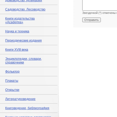
Домоводство, кулинария
Садоводство. Лесоводство
Звездочкой (*) отмечены 
Книги издательства
«Academia»
Наука и техника
Периодические издания
Книги XVIII века
Энциклопедии, словари,
справочники
Фольклор
Плакаты
Открытки
Литературоведение
Книговедение, библиография