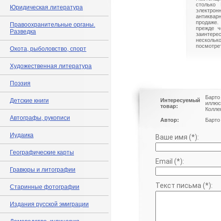
столько 
Юридическая литература
электрон
антиквар
продаже.
Правоохранительные органы.
прежде ч
Разведка
заинте
нескольк
посмотрет
Охота, рыболовство, спорт
Художественная литература
Поэзия
Барто 
Детские книги
Интересуемый
иллюс
товар:
Колле
Автографы, рукописи
Автор:
Барто 
Иудаика
Ваше имя (*):
Географические карты
Email (*):
Гравюры и литографии
Текст письма (*):
Старинные фотографии
Издания русской эмиграции