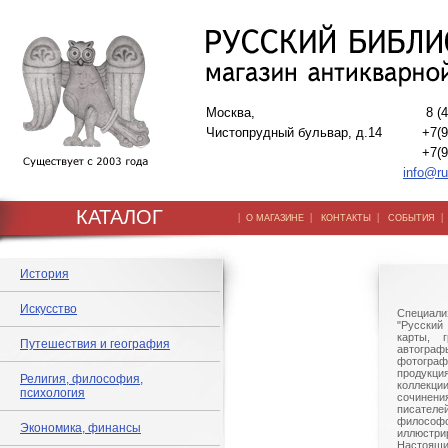
Москва,
8 (
Чистопрудный бульвар, д.14
+7(9
+7(9
info@ru
КАТАЛОГ
|
|
|
О МАГАЗИНЕ
КОНТАКТЫ
СОБЫТИЯ
История
Искусство
Специали
"Русский 
карты, г
Путешествия и география
автогр
фотографи
продукц
Религия, философия,
коллек
психология
сочине
писател
филосо
Экономика, финансы
иллюстри
Настоящи