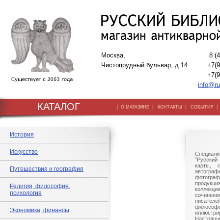
Москва,
8 (
Чистопрудный бульвар, д.14
+7(9
+7(9
info@ru
КАТАЛОГ
|
|
|
О МАГАЗИНЕ
КОНТАКТЫ
СОБЫТИЯ
История
Искусство
Специали
"Русский 
карты, г
Путешествия и география
автогр
фотографи
продукц
Религия, философия,
коллек
психология
сочине
писател
филосо
Экономика, финансы
иллюстри
Настоящи