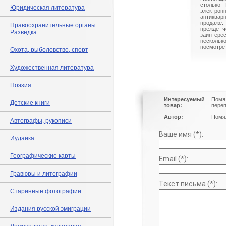
столько 
Юридическая литература
электрон
антиквар
продаже.
Правоохранительные органы.
прежде ч
Разведка
заинте
нескольк
посмотрет
Охота, рыболовство, спорт
Художественная литература
Поэзия
Интересуемый
Помял
Детские книги
товар:
переп
Автор:
Помял
Автографы, рукописи
Ваше имя (*):
Иудаика
Географические карты
Email (*):
Гравюры и литографии
Текст письма (*):
Старинные фотографии
Издания русской эмиграции