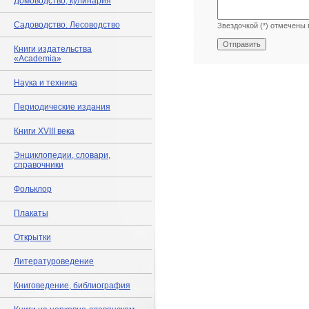
Домоводство, кулинария
Садоводство. Лесоводство
Звездочкой (*) отмечены 
Книги издательства
«Academia»
Наука и техника
Периодические издания
Книги XVIII века
Энциклопедии, словари,
справочники
Фольклор
Плакаты
Открытки
Литературоведение
Книговедение, библиография